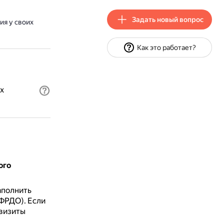
Задать новый вопрос
ия у своих
Как это работает?
х
ого
аполнить
(ФРДО).
Если
квизиты