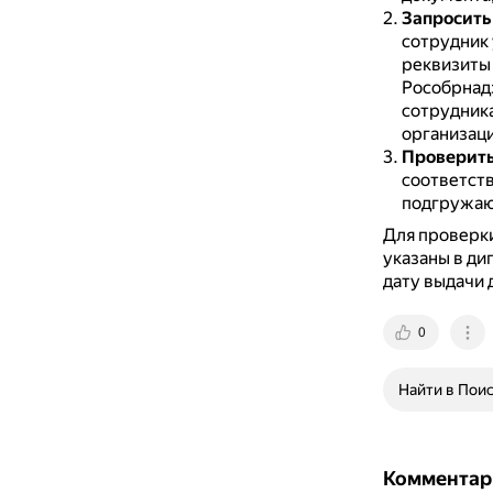
Запросить
сотрудник 
реквизиты 
Рособрнад
сотрудника
организац
Проверить
соответст
подгружаю
Для проверки
указаны в ди
дату выдачи 
0
Найти в Пои
Комментар