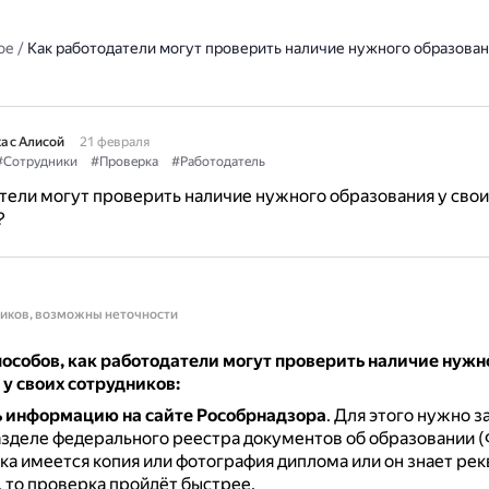
ое
/
Как работодатели могут проверить наличие нужного образован
а с Алисой
21 февраля
#Сотрудники
#Проверка
#Работодатель
тели могут проверить наличие нужного образования у свои
?
ников, возможны неточности
пособов, как работодатели могут проверить наличие нужн
у своих сотрудников:
 информацию на сайте Рособрнадзора
.
Для этого нужно з
азделе федерального реестра документов об образовании 
ка имеется копия или фотография диплома или он знает ре
 то проверка пройдёт быстрее.