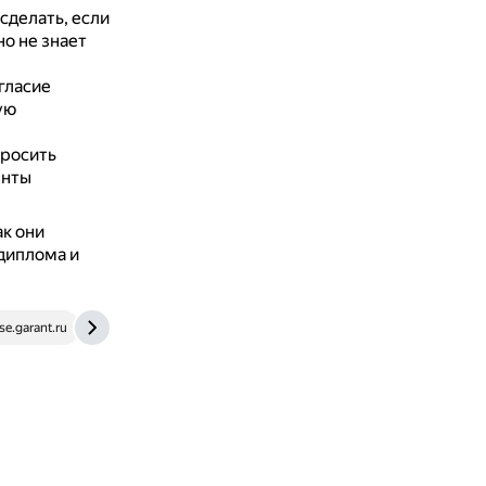
сделать, если
о не знает
гласие
ую
просить
нты
ак они
диплома и
se.garant.ru
kontur.ru