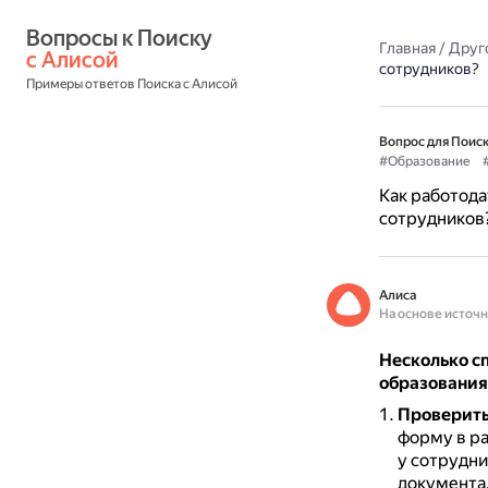
Вопросы к Поиску 
Главная
/
Друг
с Алисой
сотрудников?
Примеры ответов Поиска с Алисой
Вопрос для Поиск
#Образование
Как работода
сотрудников
Алиса
На основе источ
Несколько с
образования 
Проверить
форму в р
у сотрудни
документа,