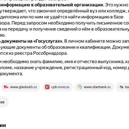
 информацию в образовательной организации
.
Это нужно 
утверждает, что закончил определённый вуз или колледж, н
диплома или по ним не удаётся найти информацию в базе
зора.
Перед запросом необходимо получить письменное со
 на передачу и получение сведений о нём в образовательн
ию.
 документы на «Госуслугах»
.
В личном кабинете можно за
вующие документы об образовании и квалификации.
Докуме
тся из реестра Рособрнадзора.
 необходимо знать фамилию, имя и отчество выпускника, к
пломе, название учреждения, регистрационный код, номер 
документа.
www.glavbukh.ru
cpb-runo.ru
www.sberbank.ru
ba
ске
ии