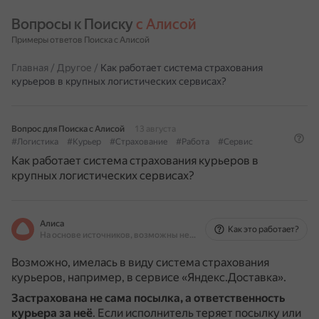
Вопросы к Поиску 
с Алисой
Примеры ответов Поиска с Алисой
Главная
/
Другое
/
Как работает система страхования
курьеров в крупных логистических сервисах?
Вопрос для Поиска с Алисой
13 августа
#Логистика
#Курьер
#Страхование
#Работа
#Сервис
Как работает система страхования курьеров в
крупных логистических сервисах?
Алиса
Как это работает?
На основе источников, возможны неточности
Возможно, имелась в виду система страхования
курьеров, например, в сервисе «Яндекс.Доставка».
Застрахована не сама посылка, а ответственность
курьера за неё
.
Если исполнитель теряет посылку или