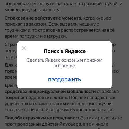
повреждает её по пути, наступает страховой случай, и
можно получить выплату.
Страхование действует с момента
, когда курьер
приехал за заказом.
Если вызвали машину с
грузчиками, то страховка распространяется на всё
время погрузки и разгрузки.
Страхование перестаёт действовать
, когда курьер
передаёт заказ получателю и доставка официально
Поиск в Яндексе
завершена — либо когда заказ отменили.
Сделать Яндекс основным поиском
Для курьеров на автомобиле
страховка покрывает
в Сhrome
травмы и несчастные случаи, которые произошли во
время выполнения заказа в результате ДТП.
ПРОДОЛЖИТЬ
Для пеших курьеров, курьеров на велосипеде и
средствах индивидуальной мобильности
страховка
покрывает здоровье и жизнь.
Под неё попадают как
ушибы, так и тяжкие травмы и несчастные случаи,
которые произошли во время выполнения заказов.
Под обе страховки не попадают
события в результате
противоправных действий курьера, в том числе