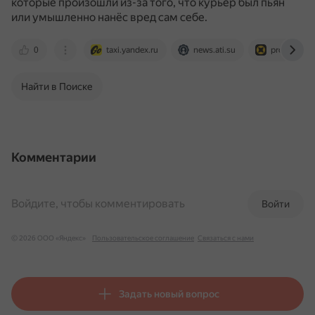
которые произошли из-за того, что курьер был пьян
или умышленно нанёс вред сам себе.
0
taxi.yandex.ru
news.ati.su
pro.yandex
Найти в Поиске
Комментарии
Войдите, чтобы комментировать
Войти
© 2026 ООО «Яндекс»
Пользовательское соглашение
Связаться с нами
Задать новый вопрос