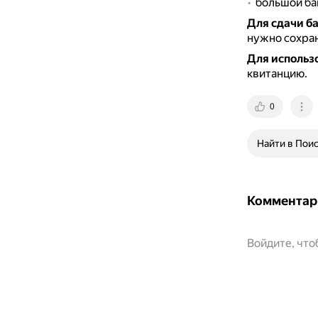
большой баг
Для сдачи б
нужно сохран
Для использ
квитанцию.
0
Найти в Пои
Комментар
Войдите, чт