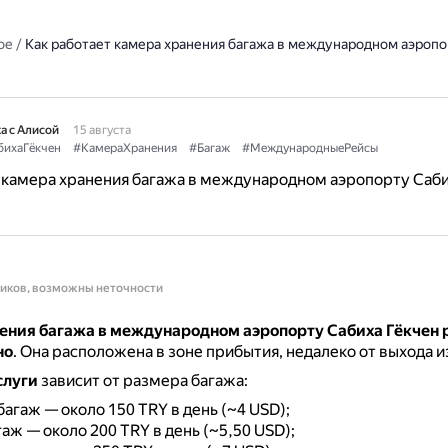
ое
/
Как работает камера хранения багажа в международном аэропо
а с Алисой
15 августа
бихаГёкчен
#КамераХранения
#Багаж
#МеждународныеРейсы
 камера хранения багажа в международном аэропорту Саб
ников, возможны неточности
ения багажа в международном аэропорту Сабиха Гёкчен 
но
.
Она расположена в зоне прибытия, недалеко от выхода и
слуги
зависит от размера багажа:
агаж — около 150 TRY в день (~4 USD);
аж — около 200 TRY в день (~5,50 USD);