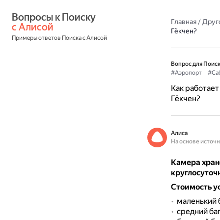
Вопросы к Поиску 
Главная
/
Друг
с Алисой
Гёкчен?
Примеры ответов Поиска с Алисой
Вопрос для Поиск
#Аэропорт
#Са
Как работает
Гёкчен?
Алиса
На основе источ
Камера хран
круглосуточ
Стоимость у
маленький б
средний баг