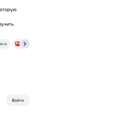
 которую
лучить
sk.ru
airport.online
Войти