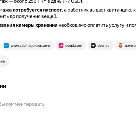
аж — около 250 TRY в день (~7 USD).
агажа потребуется паспорт
, а работник выдаст квитанцию,
ить до получения вещей.
ования камеры хранения
необходимо оплатить услугу и по
www.sabihagokcen.aero
qeepl.com
dzen.ru
travela
ске
ии
обы комментировать