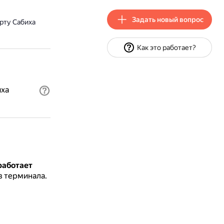
Задать новый вопрос
рту Сабиха
Как это работает?
иха
работает
з терминала.