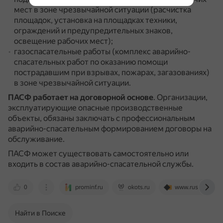
мест в зоне чрезвычайной ситуации (расчистка
площадок, установка на площадках техники,
ограждений и предупредительных знаков,
освещение рабочих мест);
газоспасательные работы (комплекс аварийно-
спасательных работ по оказанию помощи
пострадавшим при взрывах, пожарах, загазованиях)
в зоне чрезвычайной ситуации.
ПАСФ работает на договорной основе
.
Организации,
эксплуатирующие опасные производственные
объекты, обязаны заключать с профессиональным
аварийно-спасательным формированием договоры на
обслуживание.
ПАСФ может существовать самостоятельно или
входить в состав аварийно-спасательной службы.
0
prominf.ru
okots.ru
www.ruspromexpe
Найти в Поиске