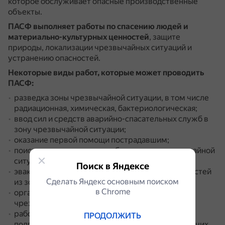
которое обслуживает опасные производственные
объекты.
ПАСФ выполняет работы по спасению людей и
материально-культурных ценностей
, защите
природы, локализации чрезвычайных ситуаций и
устранению опасностей.
Некоторые виды работ, которые может проводить
ПАСФ:
разведка зоны чрезвычайной ситуации, в том числе
радиационная, химическая, бактериологическая;
ввод сил и средств аварийно-спасательных служб в
зону чрезвычайной ситуации;
оказание первой помощи пострадавшим;
поисково-спасательные работы в зоне чрезвычайной
ситуации;
Поиск в Яндексе
эвакуация пострадавших и материальных ценностей
Сделать Яндекс основным поиском
из зоны чрезвычайной ситуации;
в Сhrome
организация управления и связи в зоне
чрезвычайной ситуации;
работы по инженерной и организационной
ПРОДОЛЖИТЬ
подготовке участков спасательных работ и рабочих