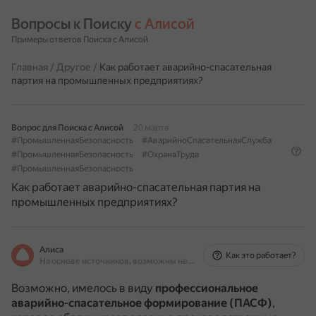
Вопросы к Поиску 
с Алисой
Примеры ответов Поиска с Алисой
Главная
/
Другое
/
Как работает аварийно-спасательная
партия на промышленных предприятиях?
Вопрос для Поиска с Алисой
20 марта
#ПромышленнаяБезопасность
#АварийноСпасательнаяСлужба
#ПромышленнаяБезопасность
#ОхранаТруда
#ПромышленнаяБезопасность
Как работает аварийно-спасательная партия на
промышленных предприятиях?
Алиса
Как это работает?
На основе источников, возможны неточности
Возможно, имелось в виду
профессиональное
аварийно-спасательное формирование (ПАСФ)
,