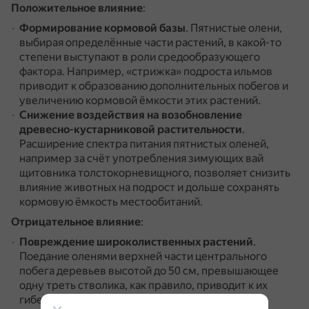
Положительное влияние
:
Формирование кормовой базы
.
Пятнистые олени,
выбирая определённые части растений, в какой-то
степени выступают в роли средообразующего
фактора.
Например, «стрижка» подроста ильмов
приводит к образованию дополнительных побегов и
увеличению кормовой ёмкости этих растений.
Снижение воздействия на возобновление
древесно-кустарниковой растительности
.
Расширение спектра питания пятнистых оленей,
например за счёт употребления зимующих вай
щитовника толстокорневищного, позволяет снизить
влияние животных на подрост и дольше сохранять
кормовую ёмкость местообитаний.
Отрицательное влияние
:
Повреждение широколиственных растений
.
Поедание оленями верхней части центрального
побега деревьев высотой до 50 см, превышающее
одну треть стволика, как правило, приводит к их
гибели.