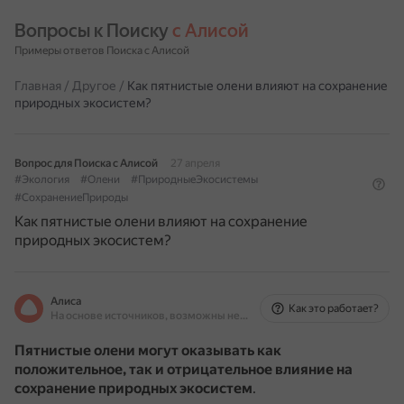
Вопросы к Поиску 
с Алисой
Примеры ответов Поиска с Алисой
Главная
/
Другое
/
Как пятнистые олени влияют на сохранение
природных экосистем?
Вопрос для Поиска с Алисой
27 апреля
#Экология
#Олени
#ПриродныеЭкосистемы
#СохранениеПрироды
Как пятнистые олени влияют на сохранение
природных экосистем?
Алиса
Как это работает?
На основе источников, возможны неточности
Пятнистые олени могут оказывать как
положительное, так и отрицательное влияние на
сохранение природных экосистем
.