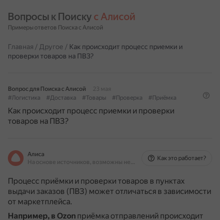
Вопросы к Поиску 
с Алисой
Примеры ответов Поиска с Алисой
Главная
/
Другое
/
Как происходит процесс приемки и
проверки товаров на ПВЗ?
Вопрос для Поиска с Алисой
23 мая
#Логистика
#Доставка
#Товары
#Проверка
#Приёмка
Как происходит процесс приемки и проверки
товаров на ПВЗ?
Алиса
Как это работает?
На основе источников, возможны неточности
Процесс приёмки и проверки товаров в пунктах
выдачи заказов (ПВЗ) может отличаться в зависимости
от маркетплейса.
Например, в Ozon
приёмка отправлений происходит