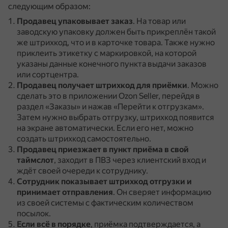
следующим образом:
Продавец упаковывает заказ
.
На товар или
заводскую упаковку должен быть прикреплён такой
же штрихкод, что и в карточке товара.
Также нужно
приклеить этикетку с маркировкой, на которой
указаны данные конечного пункта выдачи заказов
или сортцентра.
Продавец получает штрихкод для приёмки
.
Можно
сделать это в приложении Ozon Seller, перейдя в
раздел «Заказы» и нажав «Перейти к отгрузкам».
Затем нужно выбрать отгрузку, штрихкод появится
на экране автоматически.
Если его нет, можно
создать штрихкод самостоятельно.
Продавец приезжает в пункт приёма в свой
таймслот
, заходит в ПВЗ через клиентский вход и
ждёт своей очереди к сотруднику.
Сотрудник показывает штрихкод отгрузки и
принимает отправления
.
Он сверяет информацию
из своей системы с фактическим количеством
посылок.
Если всё в порядке
, приёмка подтверждается, а