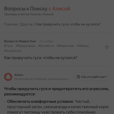
Вопросы к Поиску 
с Алисой
Примеры ответов Поиска с Алисой
Главная
/
Другое
/
Как приручить гуся, чтобы не кусался?
Вопрос из Яндекс Кью
22 ноября
#Гуси
#Приручение
#Кусаются
#Животные
#Ферма
#Хозяйство
Как приручить гуся, чтобы не кусался?
Алиса
Как это работает?
На основе источников, возможны неточности
Чтобы приручить гуся и предотвратить его агрессию,
рекомендуется
:
Обеспечить комфортные условия
.
Чистый,
просторный загон, свежая вода и качественный корм
помогут питомцу чувствовать себя спокойнее.