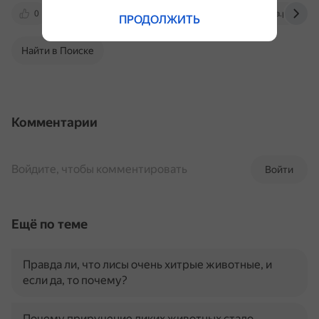
0
vk.com
otvet.mail.ru
telegra.ph
ПРОДОЛЖИТЬ
Найти в Поиске
Комментарии
Войдите, чтобы комментировать
Войти
Ещё по теме
Правда ли, что лисы очень хитрые животные, и
если да, то почему?
Почему приручение диких животных стало