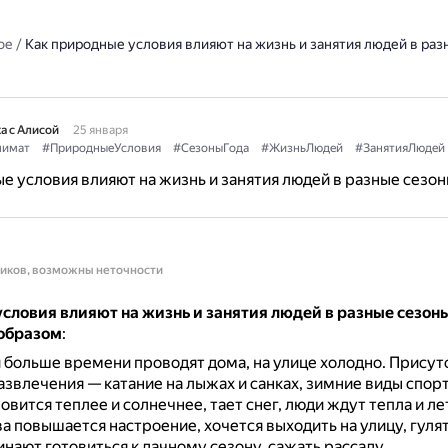
ое
/
Как природные условия влияют на жизнь и занятия людей в раз
а с Алисой
25 января
лимат
#ПриродныеУсловия
#СезоныГода
#ЖизньЛюдей
#ЗанятияЛюдей
е условия влияют на жизнь и занятия людей в разные сезон
ников, возможны неточности
словия влияют на жизнь и занятия людей в разные сезоны
образом
:
и больше времени проводят дома, на улице холодно.
Присут
звлечения — катание на лыжах и санках, зимние виды спорт
новится теплее и солнечнее, тает снег, люди ждут тепла и лет
 повышается настроение, хочется выходить на улицу, гуля
нают готовиться к дачному сезону, сажать рассаду.