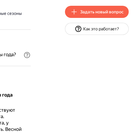
Задать новый вопрос
ные сезоны
Как это работает?
ы года?
 года
ствуют
а.
а, у
ть.
Весной