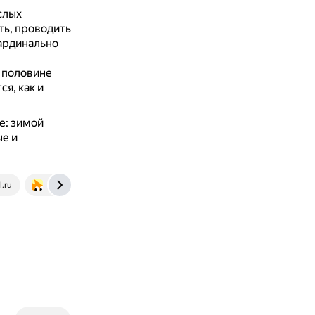
слых
ть, проводить
кардинально
 половине
я, как и
е: зимой
е и
l.ru
foxford.ru