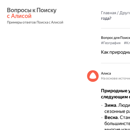
Вопросы к Поиску 
Главная
/
Друг
с Алисой
года?
Примеры ответов Поиска с Алисой
Вопрос для Поиск
#География
#К
Как природны
Алиса
На основе источ
Природные у
следующим 
Зима
. Люд
сезонные ра
Весна
. Ста
большинства
многие начи