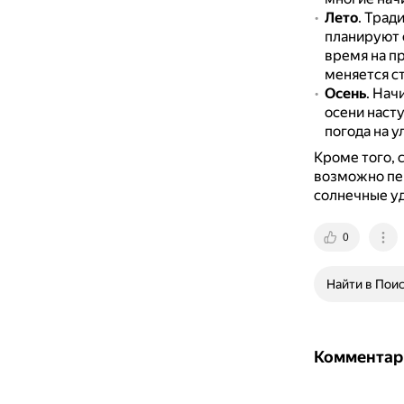
Лето
. Трад
планируют 
время на п
меняется ст
Осень
. Нач
осени насту
погода на у
Кроме того, 
возможно пе
солнечные у
0
Найти в Пои
Комментар