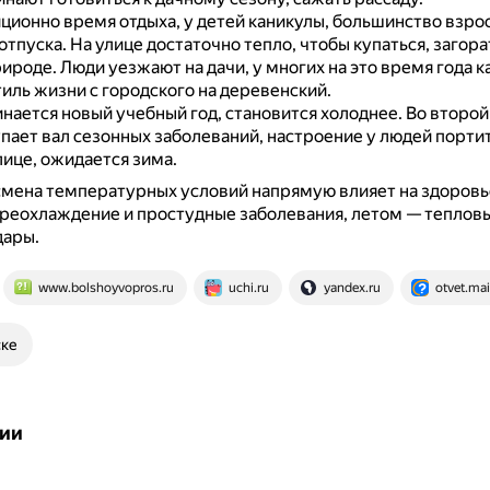
иционно время отдыха, у детей каникулы, большинство взро
отпуска.
На улице достаточно тепло, чтобы купаться, загора
рироде.
Люди уезжают на дачи, у многих на это время года 
иль жизни с городского на деревенский.
инается новый учебный год, становится холоднее.
Во второй
пает вал сезонных заболеваний, настроение у людей портитс
лице, ожидается зима.
смена температурных условий напрямую влияет на здоровь
реохлаждение и простудные заболевания, летом — тепловы
дары.
www.bolshoyvopros.ru
uchi.ru
yandex.ru
otvet.mai
ске
ии