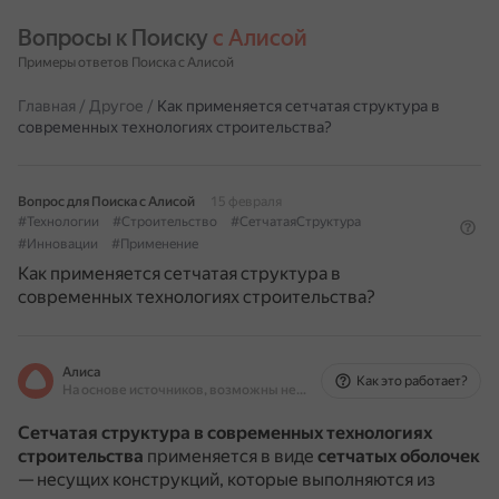
Вопросы к Поиску 
с Алисой
Примеры ответов Поиска с Алисой
Главная
/
Другое
/
Как применяется сетчатая структура в
современных технологиях строительства?
Вопрос для Поиска с Алисой
15 февраля
#Технологии
#Строительство
#СетчатаяСтруктура
#Инновации
#Применение
Как применяется сетчатая структура в
современных технологиях строительства?
Алиса
Как это работает?
На основе источников, возможны неточности
Сетчатая структура в современных технологиях
строительства
применяется в виде
сетчатых оболочек
— несущих конструкций, которые выполняются из