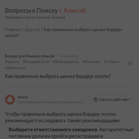
Вопросы к Поиску 
с Алисой
Примеры ответов Поиска с Алисой
Главная
/
Другое
/
Как правильно выбрать щенка бордер-
колли?
Вопрос для Поиска с Алисой
14 октября
#Щенки
#БордерКолли
#ВыборЩенка
#Питомец
#Собаки
#Животные
Как правильно выбрать щенка бордер-колли?
Алиса
Как это работает?
На основе источников, возможны неточности
Чтобы правильно выбрать щенка бордер-колли,
рекомендуется следовать таким рекомендациям:
Выберите ответственного заводчика
.
Авторитетный
питомник должен пройти регистрацию в