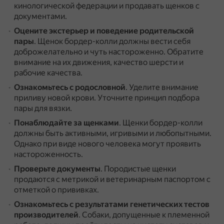
кинологической федерации и продавать щенков с
документами.
Оцените экстерьер и поведение родительской
пары
.
Щенок бордер-колли должны вести себя
доброжелательно и чуть настороженно.
Обратите
внимание на их движения, качество шерсти и
рабочие качества.
Ознакомьтесь с родословной
.
Уделите внимание
приливу новой крови.
Уточните принцип подбора
пары для вязки.
Понаблюдайте за щенками
.
Щенки бордер-колли
должны быть активными, игривыми и любопытными.
Однако при виде нового человека могут проявить
настороженность.
Проверьте документы
.
Породистые щенки
продаются с метрикой и ветеринарным паспортом с
отметкой о прививках.
Ознакомьтесь с результатами генетических тестов
производителей
.
Собаки, допущенные к племенной