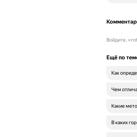
Комментар
Войдите, чт
Ещё по тем
Как опреде
Чем отлича
Какие мето
В каких го