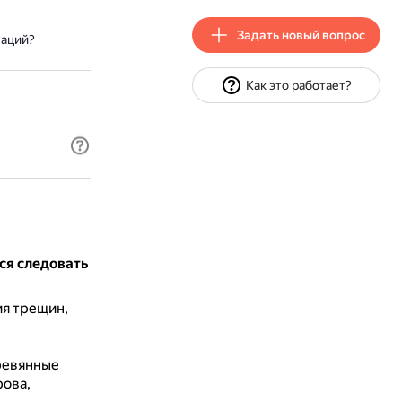
Задать новый вопрос
уаций?
Как это работает?
ся следовать
ия трещин,
еревянные
рова,