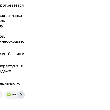
прогревается
ая закладка
олы.
му
ой.
о необходимо
син, бензин и
переходить к
я даже
ециалисту.
www.bolshoyvopros.ru