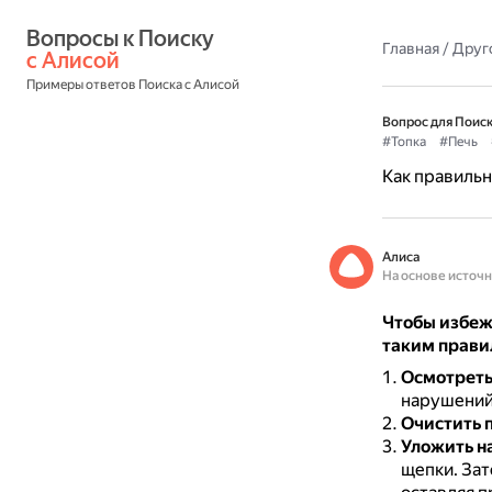
Вопросы к Поиску 
Главная
/
Друг
с Алисой
Примеры ответов Поиска с Алисой
Вопрос для Поиск
#Топка
#Печь
Как правильн
Алиса
На основе источ
Чтобы избеж
таким прав
Осмотреть
нарушений 
Очистить 
Уложить н
щепки.
Зат