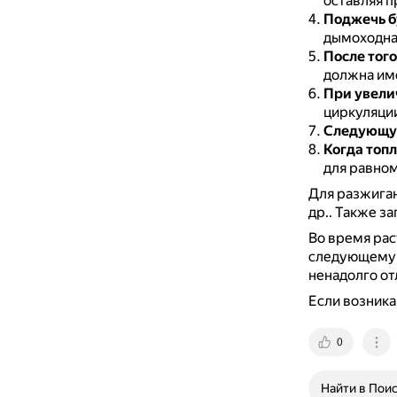
оставляя 
Поджечь б
дымоходная
После того
должна им
При увели
циркуляции
Следующу
Когда топл
для равном
Для разжиган
др..
Также за
Во время рас
следующему 
ненадолго от
Если возника
0
Найти в Пои