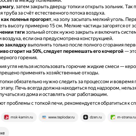
просветы между поленьями.
умагу
, затем закрыть дверцу топки и открыть зольник.
Так 
 труба за счёт естественного потока воздуха.
 как поленья прогорят
, на золу засыпать мелкий уголь.
Перв
еть высоту примерно 15 см.
Мелкие частицы загорятся от з
чении тяги
зольный отсек нужно закрыть и включить систе
 воздуха, если она предусмотрена конструкцией.
ю закладку
выполнять только после полного сгорания перв
иво сгорит на 50%, следует перемешать его кочергой
— эт
ерного горения.
ия угля нельзя использовать горючие жидкие смеси — керо
прещено применять хозяйственные отходы.
топки обязательно нужно следить за процессом и вовремя 
этапу.
Печь всегда должна находиться под надзором, нельз
лучаться из дома и оставлять очаг работающим.
ют проблемы с топкой печи, рекомендуется обратиться к сп
msk-kamin.ru
www.teplodar.ru
dzen.ru
m-strana.ru
ске