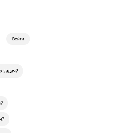
Войти
х задач?
а?
м?