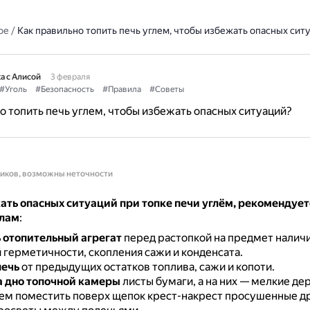
ое
/
Как правильно топить печь углем, чтобы избежать опасных сит
а с Алисой
3 февраля
#Уголь
#Безопасность
#Правила
#Советы
о топить печь углем, чтобы избежать опасных ситуаций?
ников, возможны неточности
ать опасных ситуаций при топке печи углём, рекомендует
илам
:
 отопительный агрегат
перед растопкой на предмет налич
герметичности, скопления сажи и конденсата.
печь
от предыдущих остатков топлива, сажи и копоти.
а дно топочной камеры
листы бумаги, а на них — мелкие д
ем поместить поверх щепок крест-накрест просушенные д