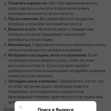
Отвечать корректно
.
Не стоит фамильярничать,
агрессировать и пытаться переложить вину
компании на клиента, если она есть.
Писать понятно
.
Без канцелярита и занудства,
которые усложняют восприятие текста.
Вникать в суть
.
Не использовать стандартные
отписки, которые показывают нежелание
разобраться в ситуации.
Извиниться
.
Сдержанно признать свою вину и сразу
попытаться вывести человека на диалог.
Исправить ситуацию, если это возможно
.
Если
проблему можно решить сразу, стоит об этом
рассказать в ответе.
Если ситуация требует
разбирательств или на решение понадобится время,
прямо об этом написать.
Загладить вину компании
.
Предложить что-то, что
хотя бы частично решит проблему клиента.
Например, если покупатель жалуется на
бракованный телефон, пригласить его в сервисный
центр для замены или ремонта по гарантии.
Если автор не идёт на контакт, а материал сильно
Поиск в Яндексе