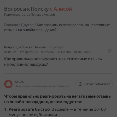
Вопросы к Поиску 
с Алисой
Примеры ответов Поиска с Алисой
Главная
/
Другое
/
Как правильно реагировать на негативные
отзывы на онлайн-площадках?
Вопрос для Поиска с Алисой
8 декабря
#Бизнес
#Маркетинг
#Отзывы
#Онлайн
#Площадки
Как правильно реагировать на негативные отзывы
на онлайн-площадках?
Алиса
Как это работает?
На основе источников, возможны неточности
Чтобы правильно реагировать на негативные отзывы
на онлайн-площадках, рекомендуется
:
Реагировать быстро
.
В идеале — в течение 30–60
минут после публикации.