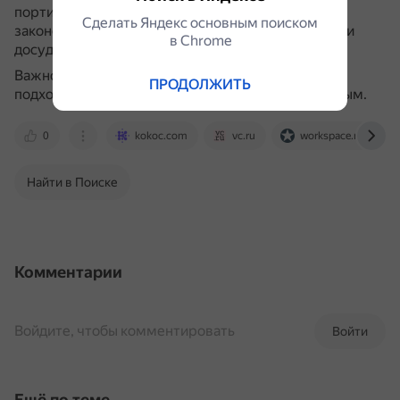
портит репутацию и при этом нарушает
Сделать Яндекс основным поиском
законодательство РФ, стоит отправить жалобу или
в Сhrome
досудебную претензию администрации сайта.
Важно помнить, что каждая ситуация уникальна, и
ПРОДОЛЖИТЬ
подход к её решению должен быть индивидуальным.
0
kokoc.com
vc.ru
workspace.ru
Найти в Поиске
Комментарии
Войдите, чтобы комментировать
Войти
Ещё по теме