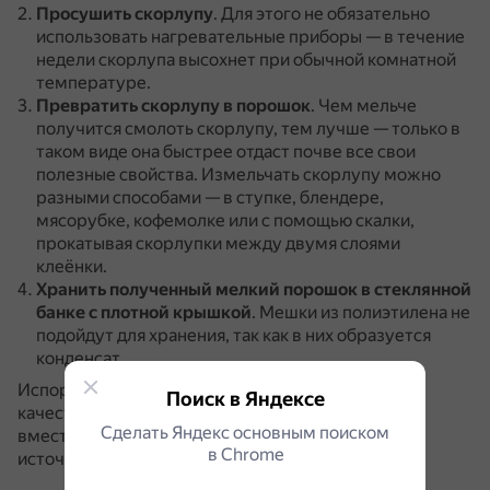
Просушить скорлупу
.
Для этого не обязательно
использовать нагревательные приборы — в течение
недели скорлупа высохнет при обычной комнатной
температуре.
Превратить скорлупу в порошок
.
Чем мельче
получится смолоть скорлупу, тем лучше — только в
таком виде она быстрее отдаст почве все свои
полезные свойства.
Измельчать скорлупу можно
разными способами — в ступке, блендере,
мясорубке, кофемолке или с помощью скалки,
прокатывая скорлупки между двумя слоями
клеёнки.
Хранить полученный мелкий порошок
в стеклянной
банке с плотной крышкой
.
Мешки из полиэтилена не
подойдут для хранения, так как в них образуется
конденсат.
Испорченную (протухшую) яичную скорлупу в
Поиск в Яндексе
качестве удобрения использовать нельзя.
Иначе
Сделать Яндекс основным поиском
вместо полезного питания скорлупа станет
в Сhrome
источником вредоносных бактерий.