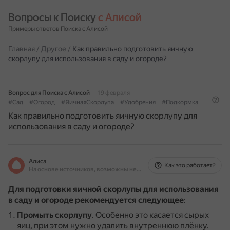
Вопросы к Поиску 
с Алисой
Примеры ответов Поиска с Алисой
Главная
/
Другое
/
Как правильно подготовить яичную
скорлупу для использования в саду и огороде?
Вопрос для Поиска с Алисой
19 февраля
#Сад
#Огород
#ЯичнаяСкорлупа
#Удобрения
#Подкормка
Как правильно подготовить яичную скорлупу для
использования в саду и огороде?
Алиса
Как это работает?
На основе источников, возможны неточности
Для подготовки яичной скорлупы для использования
в саду и огороде рекомендуется следующее
:
Промыть скорлупу
.
Особенно это касается сырых
яиц, при этом нужно удалить внутреннюю плёнку.