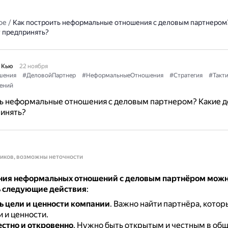
ое
/
Как построить неформальные отношения с деловым партнером
т предпринять?
 Кью
22 ноября
шения
#ДеловойПартнер
#НеформальныеОтношения
#Стратегия
#Такти
ений
ть неформальные отношения с деловым партнером? Какие д
ринять?
ников, возможны неточности
ния неформальных отношений с деловым партнёром мож
 следующие действия
:
ь цели и ценности компании
.
Важно найти партнёра, котор
 и ценности.
естно и откровенно
.
Нужно быть открытым и честным в общ