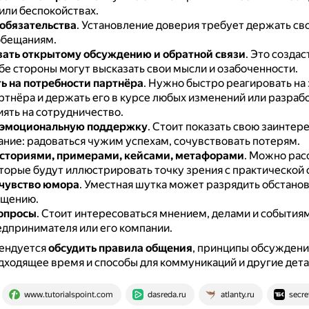
или беспокойствах.
обязательства
.
Установление доверия требует держать сво
обещаниям.
ать открытому обсуждению и обратной связи
.
Это создас
бе стороны могут высказать свои мысли и озабоченности.
ь на потребности партнёра
.
Нужно быстро реагировать на 
ртнёра и держать его в курсе любых изменений или разраб
иять на сотрудничество.
 эмоциональную поддержку
.
Стоит показать свою заинтере
ние: радоваться чужим успехам, сочувствовать потерям.
сториями, примерами, кейсами, метафорами
.
Можно рас
оторые будут иллюстрировать точку зрения с практической 
чувство юмора
.
Уместная шутка может разрядить обстанов
бщению.
опросы
.
Стоит интересоваться мнением, делами и события
едпринимателя или его компании.
ендуется
обсудить правила общения
, принципы обсуждени
дходящее время и способы для коммуникаций и другие дета
www.tutorialspoint.com
dasreda.ru
atlanty.ru
secre