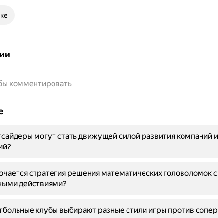
ске
ии
обы комментировать
е
сайдеры могут стать движущей силой развития компаний и
ий?
ючается стратегия решения математических головоломок с
ными действиями?
больные клубы выбирают разные стили игры против сопер