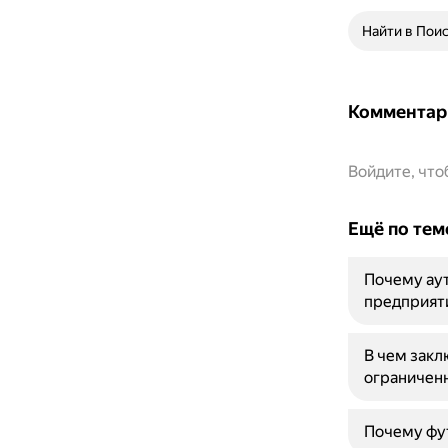
Найти в Пои
Комментар
Войдите, чт
Ещё по тем
Почему аут
предприят
В чем закл
ограничен
Почему фут