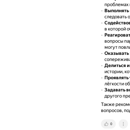
проблемах 
Выполнять 
следовать 
Содействов
в которой о
Реагироват
вопросы па
могут повл
Оказывать
сопережива
Делиться и
истории, к
Проявлять 
лёгкости о
Задавать в
другого пр
Также реком
вопросов, по
0