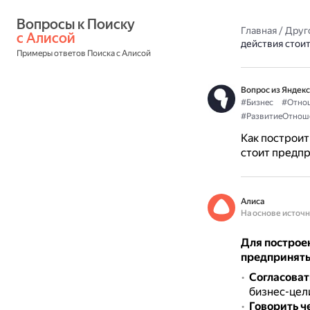
Вопросы к Поиску 
Главная
/
Друг
с Алисой
действия стои
Примеры ответов Поиска с Алисой
Вопрос из Яндекс
#Бизнес
#Отно
#РазвитиеОтнош
Как построи
стоит предп
Алиса
На основе источ
Для построе
предпринять
Согласоват
бизнес-цели
Говорить ч