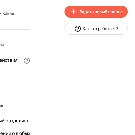
Задать новый вопрос
? Какие
Как это работает?
ка
ействия
но
ый разделяет
ении о любых