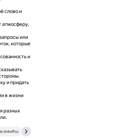
ё слово и
т атмосферу,
запросы или
оток, которые
сованность и
сказывать
стороны.
ку и придать
ми в жизни
я разных
ли.
ts.tinkoff.ru
www.b17.ru