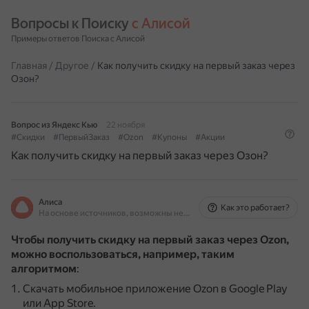
Вопросы к Поиску 
с Алисой
Примеры ответов Поиска с Алисой
Главная
/
Другое
/
Как получить скидку на первый заказ через
Озон?
Вопрос из Яндекс Кью
22 ноября
#Скидки
#ПервыйЗаказ
#Ozon
#Купоны
#Акции
Как получить скидку на первый заказ через Озон?
Алиса
Как это работает?
На основе источников, возможны неточности
Чтобы получить скидку на первый заказ через Ozon,
можно воспользоваться, например, таким
алгоритмом
:
Скачать мобильное приложение Ozon в Google Play
или App Store.