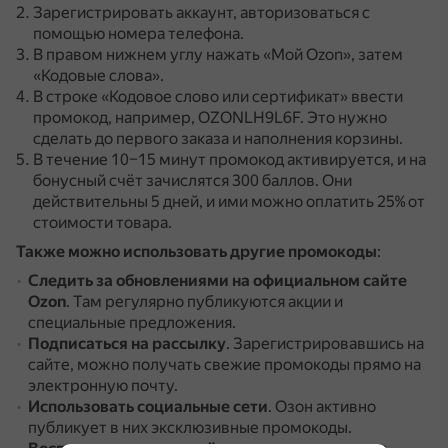
Зарегистрировать аккаунт, авторизоваться с
помощью номера телефона.
В правом нижнем углу нажать «Мой Ozon», затем
«Кодовые слова».
В строке «Кодовое слово или сертификат» ввести
промокод, например, OZONLH9L6F.
Это нужно
сделать до первого заказа и наполнения корзины.
В течение 10–15 минут промокод активируется, и на
бонусный счёт зачислятся 300 баллов.
Они
действительны 5 дней, и ими можно оплатить 25% от
стоимости товара.
Также можно использовать другие промокоды
:
Следить за обновлениями на официальном сайте
Ozon
.
Там регулярно публикуются акции и
специальные предложения.
Подписаться на рассылку
.
Зарегистрировавшись на
сайте, можно получать свежие промокоды прямо на
электронную почту.
Использовать социальные сети
.
Озон активно
публикует в них эксклюзивные промокоды.