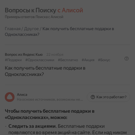
Вопросы к Поиску 
с Алисой
Примеры ответов Поиска с Алисой
Главная
/
Другое
/
Как получить бесплатные подарки в
Одноклассниках?
Вопрос из Яндекс Кью
22 ноября
#Подарки
#Одноклассники
#Бесплатно
#Акция
#Бонус
Как получить бесплатные подарки в
Одноклассниках?
Алиса
Как это работает?
На основе источников, возможны неточности
Чтобы получить бесплатные подарки в
«Одноклассниках», можно:
Следить за акциями
.
Бесплатные подарки
появляются во время акций на сайте.
Если над ником