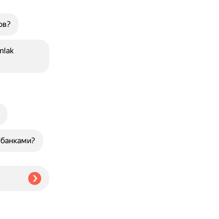
ов?
mlak
 банками?