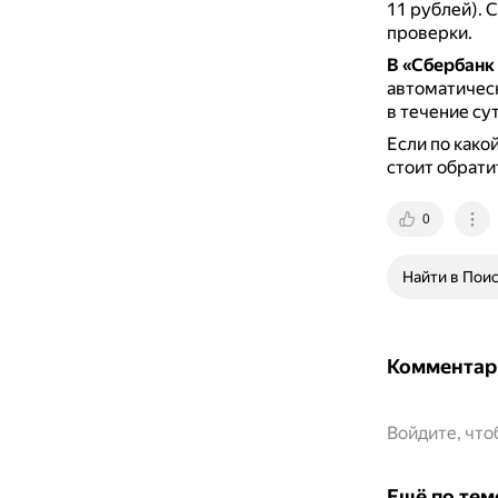
11 рублей).
С
проверки.
В «Сбербанк
автоматическ
в течение су
Если по какой
стоит обратит
0
Найти в Пои
Комментар
Войдите, чт
Ещё по тем