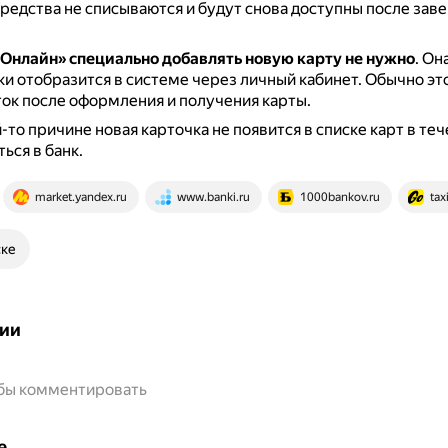
редства не списываются и будут снова доступны после зав
 Онлайн»
специально добавлять новую карту не нужно
.
Он
и отобразится в системе через личный кабинет.
Обычно эт
ток после оформления и получения карты.
-то причине новая карточка не появится в списке карт в теч
ься в банк.
market.yandex.ru
www.banki.ru
1000bankov.ru
tax
ске
ии
обы комментировать
е