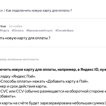
ое
/
Как подключить новую карту для оплаты ?
 Кью
22 ноября
#Карта
#Оплата
#БанковскиеУслуги
#ОнлайнБанк
ть новую карту для оплаты ?
ников, возможны неточности
чить новую карту для оплаты, например, в Яндекс ID, ну
ладку «Яндекс Пэй».
«Способы оплаты» нажать «Добавить карту в Пэй».
мер и срок действия карты.
 CVC или CCV (обычно размещается на оборотной стороне к
обавить».
 карты на счёте будет зарезервирована небольшая сумма 