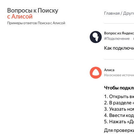
Вопросы к Поиску 
Главная
/
Друг
с Алисой
Примеры ответов Поиска с Алисой
Вопрос из Яндекс
#Подключение
Как подключи
Алиса
На основе источ
Чтобы подклю
Открыть вк
В разделе 
Указать но
Ввести код
Нажать «Д
Для проверки