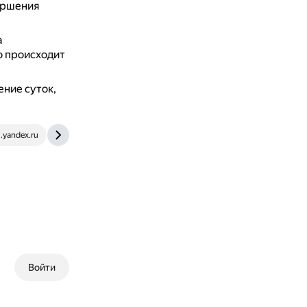
ершения
а
о происходит
ение суток,
i.yandex.ru
yandex.ru
Войти