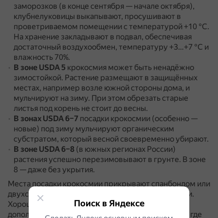
заморозков (в конце сентября — начале октября),
клубнелуковицы выкапывают, просушивают в
проветриваемом помещении с температурой +10 °C.
На хранение закладывают в подвал, обеспечивая
достаточный воздухообмен, температуру +3…+7 °C и
влажность 70%.
В зоне USDA 5
крокосмия может быть ненадёжно
зимостойкой.
Растение размещают в защищённых
местах, например возле южной стороны дома, и
мульчируют на зиму.
При этом обрезать старые
листья под корень не стоит до весны.
В зонах USDA 6–7
посадки крокосмии (особенно —
новые) под зиму мульчируют органическим
субстратом, который весной своевременно убирают.
В зоне USDA 6–8
(в южных регионах России)
растения успешно перезимовывают в грунте.
В зоне
8 — даже без укрытия.
Места посадки крокосмии прикрывают спанбондом или
двухслойным лутрасилом, закрепив края камнями.
Поиск в Яндексе
Хорошо, если зимой клумбы с крокосмией
дополнительно укрыты ещё и снегом (в регионах, где