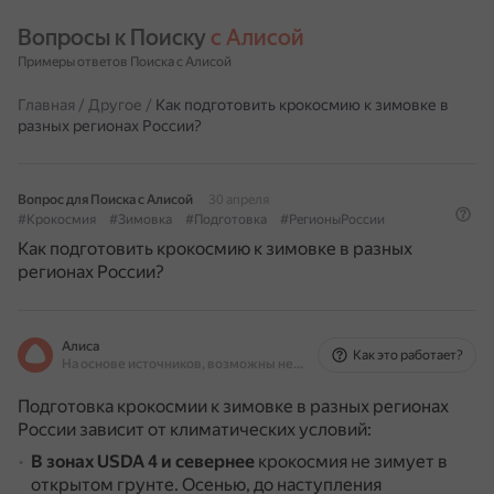
Вопросы к Поиску 
с Алисой
Примеры ответов Поиска с Алисой
Главная
/
Другое
/
Как подготовить крокосмию к зимовке в
разных регионах России?
Вопрос для Поиска с Алисой
30 апреля
#Крокосмия
#Зимовка
#Подготовка
#РегионыРоссии
Как подготовить крокосмию к зимовке в разных
регионах России?
Алиса
Как это работает?
На основе источников, возможны неточности
Подготовка крокосмии к зимовке в разных регионах
России зависит от климатических условий:
В зонах USDA 4 и севернее
крокосмия не зимует в
открытом грунте.
Осенью, до наступления