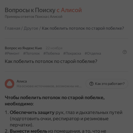
Вопросы к Поиску 
с Алисой
Примеры ответов Поиска с Алисой
Главная
/
Другое
/
Как побелить потолок по старой побелке?
Вопрос из Яндекс Кью
22 ноября
#Ремонт
#Потолок
#Побелка
#Покраска
#Отделка
Как побелить потолок по старой побелке?
Алиса
Как это работает?
На основе источников, возможны неточности
Чтобы побелить потолок по старой побелке,
необходимо
:
Обеспечить защиту
рук, глаз и дыхательных путей
(подготовить очки, респиратор и резиновые
перчатки).
Вынести мебель
из помещения, а то, что не