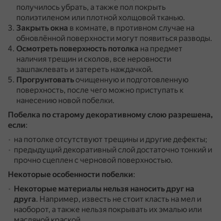
получилось убрать, а также пол покрыть
полиэтиленом или плотной холщовой тканью.
Закрыть окна
в комнате, в противном случае на
обновлённой поверхности могут появиться разводы.
Осмотреть поверхность потолка
на предмет
наличия трещин и сколов, все неровности
зашпаклевать и затереть наждачкой.
Прогрунтовать
очищенную и подготовленную
поверхность, после чего можно приступать к
нанесению новой побелки.
Побелка по старому декоративному слою разрешена,
если
:
на потолке отсутствуют трещины и другие дефекты;
предыдущий декоративный слой достаточно тонкий и
прочно сцеплен с черновой поверхностью.
Некоторые особенности побелки
:
Некоторые материалы нельзя наносить друг на
друга
.
Например, известь не стоит класть на мел и
наоборот, а также нельзя покрывать их эмалью или
масляной краской.