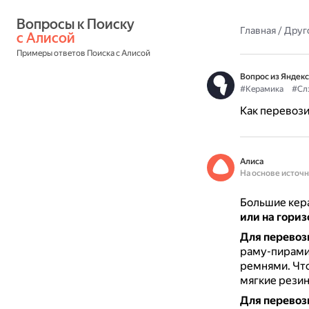
Вопросы к Поиску 
Главная
/
Друг
с Алисой
Примеры ответов Поиска с Алисой
Вопрос из Яндекс
#Керамика
#Сл
Как перевози
Алиса
На основе источ
Большие кер
или на гори
Для перевоз
раму-пирамид
ремнями.
Чт
мягкие резин
Для перевоз