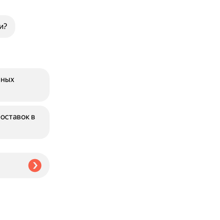
и?
зных
оставок в