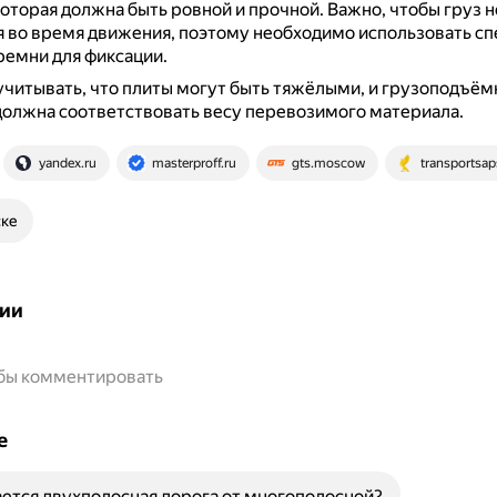
оторая должна быть ровной и прочной.
Важно, чтобы груз н
 во время движения, поэтому необходимо использовать с
ремни для фиксации.
учитывать, что плиты могут быть тяжёлыми, и грузоподъём
олжна соответствовать весу перевозимого материала.
yandex.ru
masterproff.ru
gts.moscow
transportsap
ске
ии
обы комментировать
е
ется двухполосная дорога от многополосной?