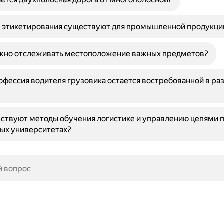
ы этикетирования существуют для промышленной продукци
жно отслеживать местоположение важных предметов?
фессия водителя грузовика остается востребованной в ра
ствуют методы обучения логистике и управлению цепями п
ых университетах?