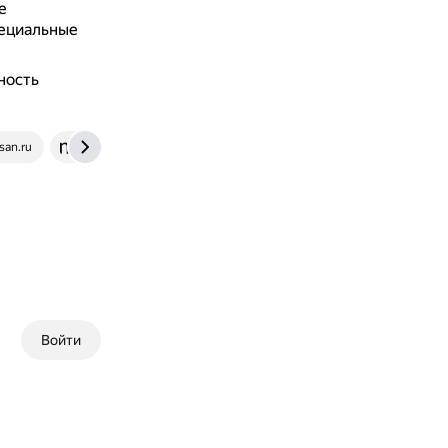
е
пециальные
ность
san.ru
ntceramic.ru
Войти