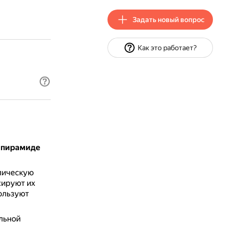
Задать новый вопрос
Как это работает?
 пирамиде
лическую
сируют их
ользуют
льной