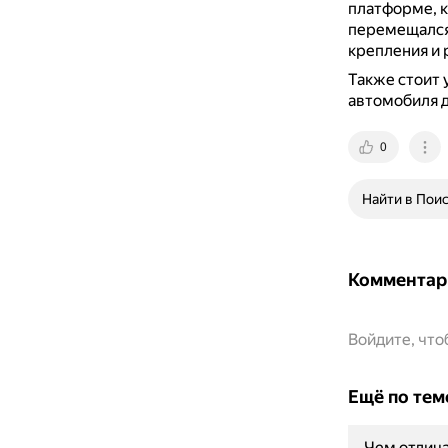
платформе, к
перемещался
крепления и 
Также стоит 
автомобиля д
0
Найти в Пои
Комментар
Войдите, чт
Ещё по тем
Чем отлича