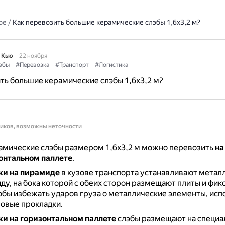
ое
/
Как перевозить большие керамические слэбы 1,6х3,2 м?
 Кью
22 ноября
эбы
#Перевозка
#Транспорт
#Логистика
ть большие керамические слэбы 1,6х3,2 м?
ников, возможны неточности
амические слэбы размером 1,6х3,2 м можно перевозить
на
зонтальном паллете
.
ки на пирамиде
в кузове транспорта устанавливают метал
у, на бока которой с обеих сторон размещают плиты и фик
обы избежать ударов груза о металлические элементы, исп
овые прокладки.
ки на горизонтальном паллете
слэбы размещают на специа