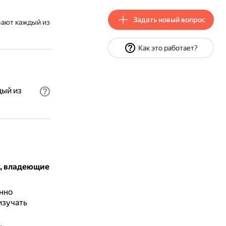
Задать новый вопрос
вают каждый из
Как это работает?
дый из
и, владеющие
янно
изучать
,