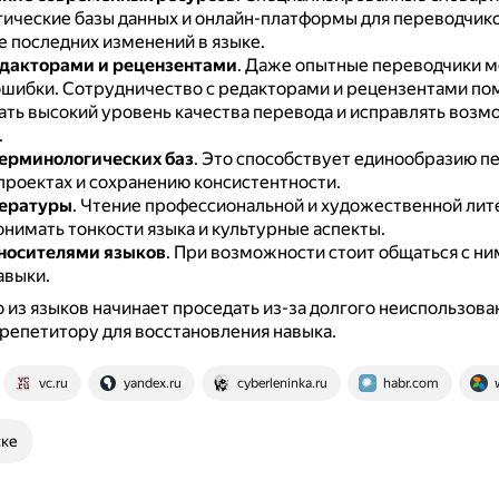
ические базы данных и онлайн-платформы для переводчик
е последних изменений в языке.
едакторами и рецензентами
.
Даже опытные переводчики м
ошибки.
Сотрудничество с редакторами и рецензентами по
ть высокий уровень качества перевода и исправлять воз
.
ерминологических баз
.
Это способствует единообразию пе
проектах и сохранению консистентности.
тературы
.
Чтение профессиональной и художественной ли
нимать тонкости языка и культурные аспекты.
носителями языков
.
При возможности стоит общаться с ни
авыки.
о из языков начинает проседать из-за долгого неиспользов
 репетитору для восстановления навыка.
vc.ru
yandex.ru
cyberleninka.ru
habr.com
ске