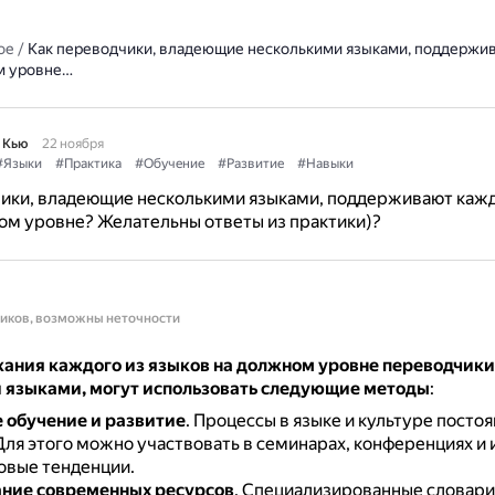
ое
/
Как переводчики, владеющие несколькими языками, поддержи
м уровне…
 Кью
22 ноября
#Языки
#Практика
#Обучение
#Развитие
#Навыки
чики, владеющие несколькими языками, поддерживают каж
ом уровне? Желательны ответы из практики)?
ников, возможны неточности
ания каждого из языков на должном уровне переводчик
 языками, могут использовать следующие методы
:
 обучение и развитие
.
Процессы в языке и культуре посто
Для этого можно участвовать в семинарах, конференциях и 
овые тенденции.
ние современных ресурсов
.
Специализированные словари