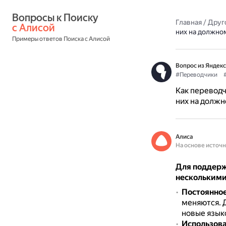
Вопросы к Поиску 
Главная
/
Друг
с Алисой
них на должно
Примеры ответов Поиска с Алисой
Вопрос из Яндекс
#Переводчики
Как перевод
них на должн
Алиса
На основе источ
Для поддерж
несколькими
Постоянное
меняются.
новые язык
Использова