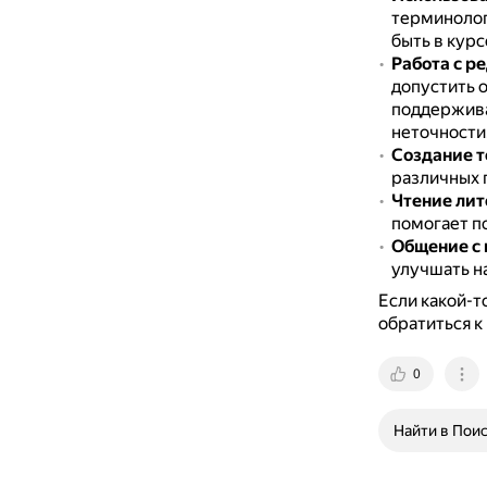
терминолог
быть в курс
Работа с р
допустить 
поддержива
неточности
Создание т
различных 
Чтение ли
помогает по
Общение с 
улучшать н
Если какой-т
обратиться к
0
Найти в Пои