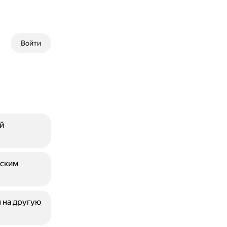
Войти
й
еским
 на другую