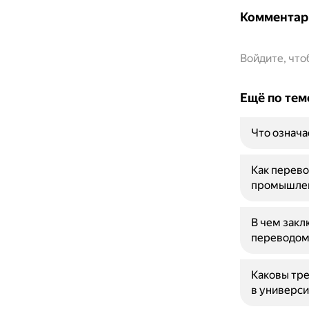
Комментар
Войдите, чт
Ещё по тем
Что означа
Как перево
промышле
В чем зак
переводом
Каковы тре
в универси