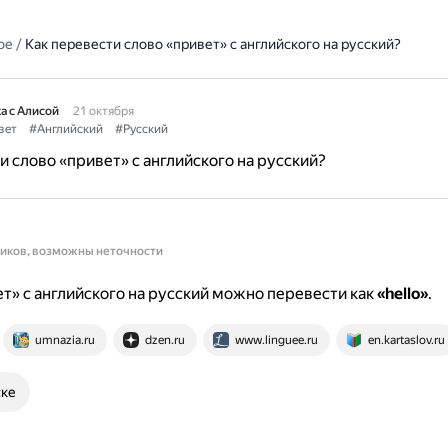
ое
/
Как перевести слово «привет» с английского на русский?
а с Алисой
21 октября
вет
#Английский
#Русский
и слово «привет» с английского на русский?
ников, возможны неточности
т» с английского на русский можно перевести как
«hello»
.
umnazia.ru
dzen.ru
www.linguee.ru
en.kartaslov.ru
ске