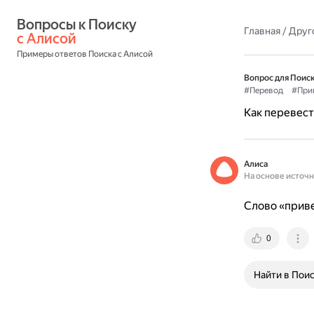
Вопросы к Поиску 
Главная
/
Друг
с Алисой
Примеры ответов Поиска с Алисой
Вопрос для Поиск
#Перевод
#При
Как перевест
Алиса
На основе источ
Слово «приве
0
Найти в Пои