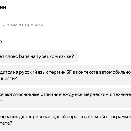
ии
обы комментировать
е
ет слово barış на турецком языке?
дится на русский язык термин SF в контексте автомобильно
нности?
лючаются основные отличия между коммерческим и технич
?
бования для перевода с одной образовательной программы
тете?