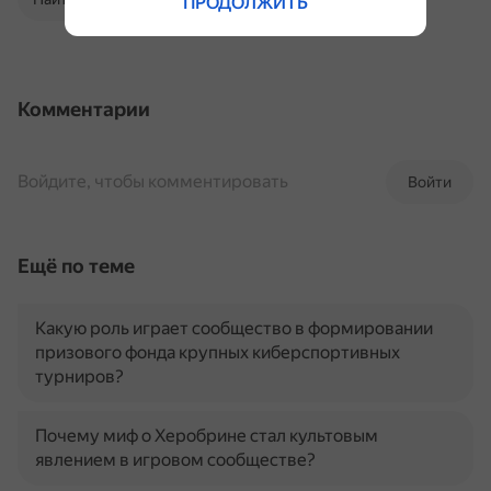
ПРОДОЛЖИТЬ
Комментарии
Войдите, чтобы комментировать
Войти
Ещё по теме
Какую роль играет сообщество в формировании
призового фонда крупных киберспортивных
турниров?
Почему миф о Херобрине стал культовым
явлением в игровом сообществе?