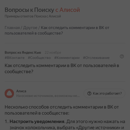
Вопросы к Поиску 
с Алисой
Примеры ответов Поиска с Алисой
Главная
/
Другое
/
Как отследить комментарии в ВК от
пользователей в сообществе?
Вопрос из Яндекс Кью
22 ноября
#ВКонтакте
#Сообщество
#Комментарии
#Отслеживание
Как отследить комментарии в ВК от пользователей в
сообществе?
Алиса
Как это работает?
На основе источников, возможны неточности
Несколько способов отследить комментарии в ВК от
пользователей в сообществе:
Настроить уведомления
.
Для этого нужно нажать на
значок колокольчика, выбрать «Другие источники» и