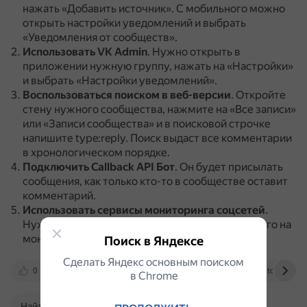
нажать «Добавить источник».
С мобильного можно
открыть настройки уведомлений и выбрать
«Уведомления от сообществ».
Использовать VK Admin
.
Нужно открыть в
приложении нужную группу, нажать на «Настройки»
и выбрать «Настройки уведомлений».
Воспользоваться поиском в веб-версии
.
Откройте
стену нужного сообщества, нажмите на «Все записи»
или «Записи сообщества» и в поисковой строчке
напишите type:reply.
Поиск выдаст все комментарии
в хронологическом порядке.
Подключить Callback API Бот
.
Он будет присылать
сообщения, как только кто-то в сообществе оставит
комментарий.
Использовать сервисы мониторинга соцсетей
.
Нужно подключить любой сервис и настроить его на
мониторинг комментариев в группе.
Поиск в Яндексе
Сделать Яндекс основным поиском
0
vk.com
yandex.ru
www.calltouch.ru
в Сhrome
Найти в Поиске