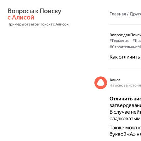
Вопросы к Поиску 
Главная
/
Друг
с Алисой
Примеры ответов Поиска с Алисой
Вопрос для Поиск
#Герметик
#Ки
#СтроительныеМ
Как отличить
Алиса
На основе источ
Отличить ки
затвердевани
В случае ней
сладковатым 
Также можно
буквой «А» н