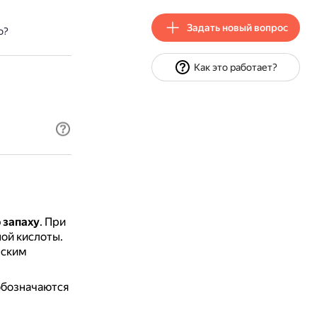
Задать новый вопрос
о?
Как это работает?
 запаху
.
При
ой кислоты.
еским
обозначаются