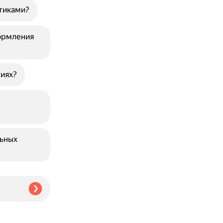
тиками?
ормления
иях?
льных