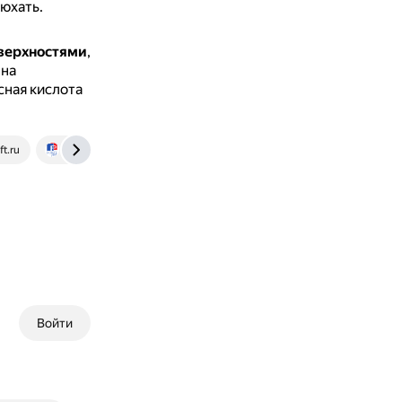
юхать.
оверхностями
,
 на
сная кислота
ft.ru
forte-plast.by
penosil.com
www.wolf-group.com
Войти