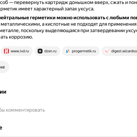
соб — перевернуть картридж донышком вверх, сжать и пон
рметик имеет характерный запах уксуса.
нейтральные герметики можно использовать с любыми п
с металлическими, а кислотные не подходят для применения
еталле, поскольку выделяющаяся при затвердевании уксу
ать коррозию.
www.ivd.ru
dzen.ru
progermetik.ru
digest.wizardso
ске
ии
обы комментировать
е