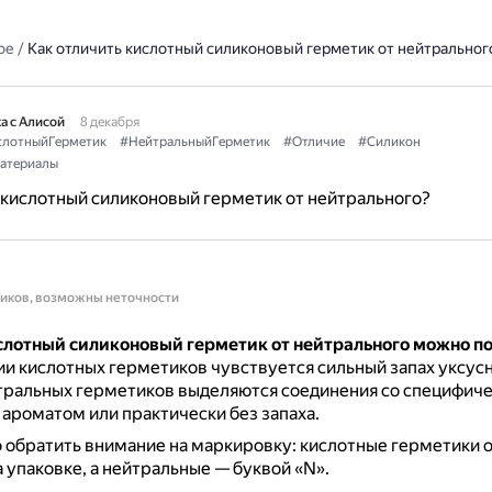
ое
/
Как отличить кислотный силиконовый герметик от нейтральног
а с Алисой
8 декабря
слотныйГерметик
#НейтральныйГерметик
#Отличие
#Силикон
атериалы
 кислотный силиконовый герметик от нейтрального?
ников, возможны неточности
слотный силиконовый герметик от нейтрального можно по
и кислотных герметиков чувствуется сильный запах уксусн
тральных герметиков выделяются соединения со специфич
ароматом или практически без запаха.
 обратить внимание на маркировку: кислотные герметики 
а упаковке, а нейтральные — буквой «N».