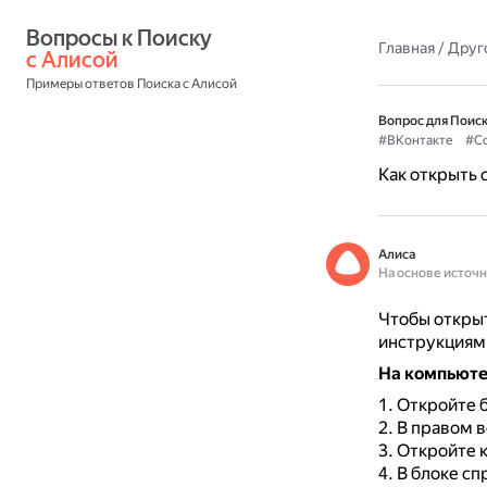
Вопросы к Поиску 
Главная
/
Друг
с Алисой
Примеры ответов Поиска с Алисой
Вопрос для Поиск
#ВКонтакте
#С
Как открыть 
Алиса
На основе источ
Чтобы откры
инструкциям
На компьют
Откройте б
В правом в
Откройте к
В блоке сп