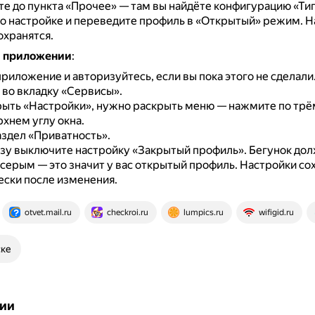
е до пункта «Прочее» — там вы найдёте конфигурацию «Ти
о настройке и переведите профиль в «Открытый» режим.
Н
охранятся.
м приложении
:
риложение и авторизуйтесь, если вы пока этого не сделали
во вкладку «Сервисы».
рыть «Настройки», нужно раскрыть меню — нажмите по трё
хнем углу окна.
здел «Приватность».
изу выключите настройку «Закрытый профиль».
Бегунок дол
серым — это значит у вас открытый профиль.
Настройки со
ски после изменения.
otvet.mail.ru
checkroi.ru
lumpics.ru
wifigid.ru
ске
ии