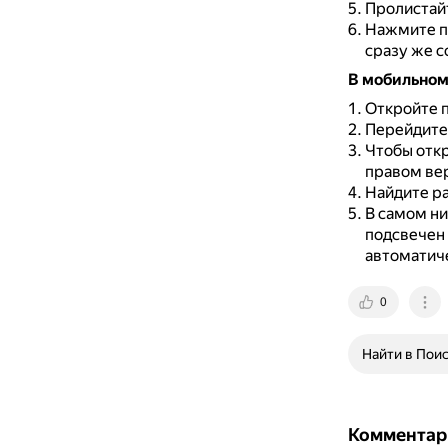
Пролистайт
Нажмите п
сразу же с
В мобильно
Откройте п
Перейдите 
Чтобы отк
правом вер
Найдите ра
В самом н
подсвечен 
автоматиче
0
Найти в Пои
Комментар