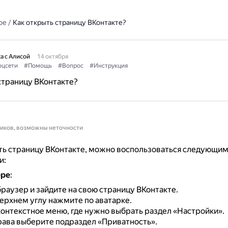
ое
/
Как открыть страницу ВКонтакте?
а с Алисой
14 октября
оцсети
#Помощь
#Вопрос
#Инструкция
страницу ВКонтакте?
ников, возможны неточности
ть страницу ВКонтакте, можно воспользоваться следующи
и:
ере
:
раузер и зайдите на свою страницу ВКонтакте.
ерхнем углу нажмите по аватарке.
онтекстное меню, где нужно выбрать раздел «Настройки».
рава выберите подраздел «Приватность».