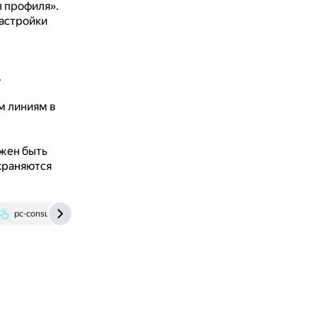
п профиля».
астройки
.
м линиям в
жен быть
храняются
pc-consultant.ru