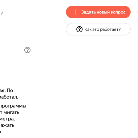
Задать новый вопрос
5?
Как это работает?
зя
.
По
работал.
й программы
т мигать
метра,
нажать
.