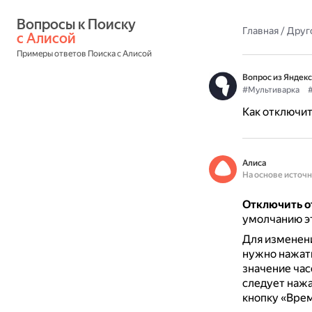
Вопросы к Поиску 
Главная
/
Друг
с Алисой
Примеры ответов Поиска с Алисой
Вопрос из Яндекс
#Мультиварка
Как отключит
Алиса
На основе источ
Отключить о
умолчанию эт
Для изменен
нужно нажать
значение час
следует нажа
кнопку «Врем