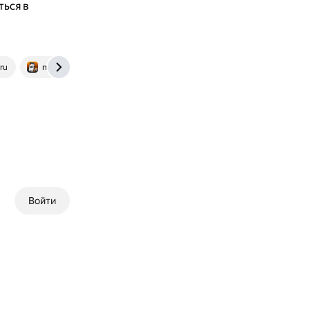
ться в
.ru
mcgrp.ru
manualsbrain.com
Войти