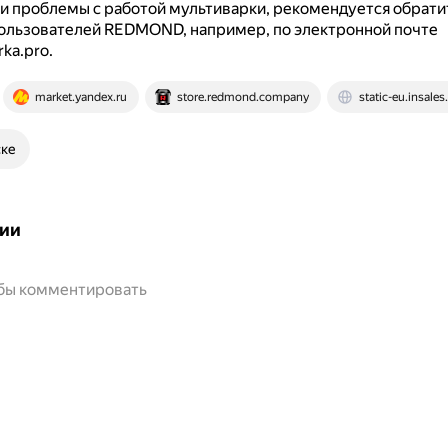
и проблемы с работой мультиварки, рекомендуется обрати
ользователей REDMOND, например, по электронной почте
ka.pro.
market.yandex.ru
store.redmond.company
static-eu.insales
ске
ии
обы комментировать