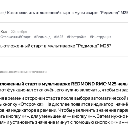
ое
/
Как отключить отложенный старт в мультиварке ”Редмонд” М2
 Кью
22 ноября
#ОтложенныйСтарт
#Редмонд
#М25
#Настройка
#Инструкция
ь отложенный старт в мультиварке ”Редмонд” М25?
ников, возможны неточности
тложенный старт в мультиварке REDMOND RMC-M25 нель
от функционал отключён, его нужно включать, чтобы он за
ия времени отсрочки старта после выбора автоматическо
 кнопку «Отсрочка».
На дисплее появится индикатор, начнё
ов на индикаторе времени.
Чтобы увеличить значение пара
ть кнопку «+», для уменьшения — кнопку «–».
Затем нужно 
я» и установить значение минут с помощью кнопок «+» и «–»