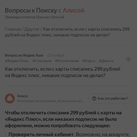
Вопросы к Поиску 
с Алисой
Примеры ответов Поиска с Алисой
Главная
/
Другое
/
Как отключить, если с карты списались 299
рублей на Яндекс плюс, никаких подписок не делал?
Вопрос из Яндекс Кью
22 ноября
#ЯндексПлюс
#Списание
#Отключение
#Карта
#Деньги
Как отключить, если с карты списались 299 рублей
на Яндекс плюс, никаких подписок не делал?
Алиса
Как это работает?
На основе источников, возможны неточности
Чтобы отключить списание 299 рублей с карты на
«Яндекс Плюс», если никаких подписок не было
оформлено, можно попробовать следующее:
Проверить личный кабинет
.
Возможно, на аккаунте,