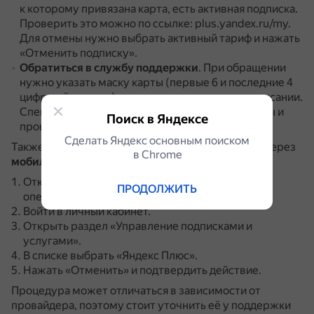
к которому привязана карта, есть активная подписка.
Проверить это можно по ссылке: plus.yandex.ru/my.
Для отмены нужно выбрать активный тариф и нажать
«Отменить подписку».
Обратиться в службу поддержки
.
При обращении
нужно указать маску карты (первые 6 и последние 4
цифры её номера) и чек или скриншот смс о списании.
Специалисты помогут найти источник проблемы и
Поиск в Яндексе
проверят возможность возврата средств.
Сделать Яндекс основным поиском
Также можно попробовать отключить подписку через
в Сhrome
мобильного оператора
:
Открыть сайт или приложение мобильного
ПРОДОЛЖИТЬ
оператора.
Войти в личный кабинет.
Открыть раздел «Управление подписками и
услугами».
В списке выбрать «Яндекс Плюс».
Нажать «Отменить» и подтвердить действие.
Процедура может отличаться в зависимости от
провайдера, поэтому стоит уточнить её у поддержки