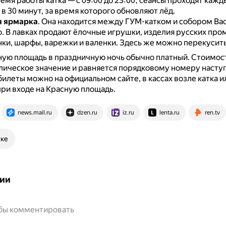
емя работы катка — с 09:00 до 23:00, сеансы проходят кажды
в 30 минут, за время которого обновляют лёд.
я ярмарка
.
Она находится между ГУМ-катком и собором Ва
о.
В лавках продают ёлочные игрушки, изделия русских про
ки, шарфы, варежки и валенки.
Здесь же можно перекусить
ную площадь в праздничную ночь обычно платный.
Стоимост
ическое значение и равняется порядковому номеру насту
илеты можно на официальном сайте, в кассах возле катка и
ри входе на Красную площадь.
news.mail.ru
dzen.ru
iz.ru
lenta.ru
ren.tv
ске
ии
обы комментировать