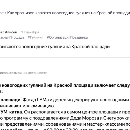
ое
/
Как организовываются новогодние гуляния на Красной площади
а с Алисой
13 декабря
аснаяПлощадь
#Гуляния
#ОрганизацияПраздника
вываются новогодние гуляния на Красной площади
ников, возможны неточности
 новогодних гуляний на Красной площади включает сле
:
 площади
.
Фасад ГУМа и деревья декорируют новогодними 
навливают иллюминацию.
ГУМ-катка
.
Он располагается в самом центре площади и пр
 программу с поздравлениями Деда Мороза и Снегурочки
и представлениями, соревнованиями и мастер-классами п