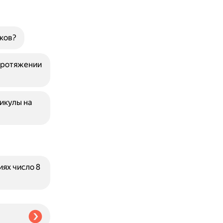
ков?
протяжении
икулы на
ях число 8