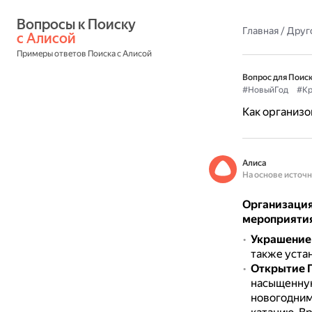
Вопросы к Поиску 
Главная
/
Друг
с Алисой
Примеры ответов Поиска с Алисой
Вопрос для Поиск
#НовыйГод
#Кр
Как организо
Алиса
На основе источ
Организация
мероприятия
Украшение
также уста
Открытие 
насыщенную
новогодним