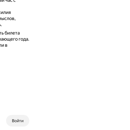
й час с
силия
мыслов,
.
ь билета
пающего года.
ли в
Войти