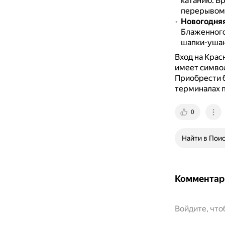
катанию.
Вр
перерывом 
Новогодня
Блаженног
шапки-ушан
Вход на Крас
имеет символ
Приобрести б
терминалах п
0
Найти в Пои
Комментар
Войдите, чт