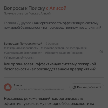
Вопросы к Поиску 
с Алисой
Примеры ответов Поиска с Алисой
Главная
/
Другое
/
Как организовать эффективную систему
пожарной безопасности на производственном предприятии?
Вопрос для Поиска с Алисой
9 февраля
#ПожарнаяБезопасность
#ПроизводственноеПредприятие
#ОрганизацияБезопасности
#ПредотвращениеПожаров
#УправлениеРисками
Как организовать эффективную систему пожарной
безопасности на производственном предприятии?
Алиса
Как это работает?
На основе источников, возможны неточности
Несколько рекомендаций, как организовать
эффективную систему пожарной безопасности на