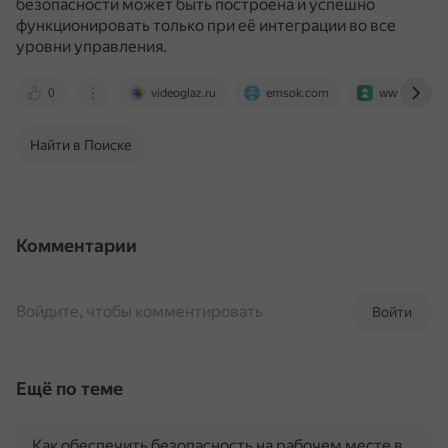
безопасности может быть построена и успешно
функционировать только при её интеграции во все
уровни управления.
0
videoglaz.ru
emsok.com
www.trudohr
Найти в Поиске
Комментарии
Войдите, чтобы комментировать
Войти
Ещё по теме
Как обеспечить безопасность на рабочем месте в