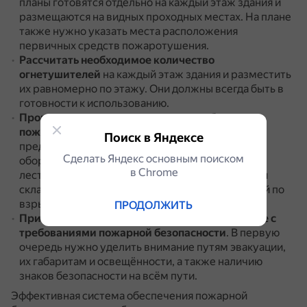
планы готовятся отдельно на каждый этаж здания и
размещаются на видных проходных местах.
На плане
также нужно указать места расположения
первичных средств пожаротушения.
Рассчитать необходимое количество
огнетушителей
на каждый этаж здания и разместить
их равномерно по этажу.
Они должны всегда быть в
готовности к использованию.
Проводить регулярную проверку соблюдения
пожарной безопасности
на территории
Поиск в Яндексе
предприятия.
Она заключается в контроле
Сделать Яндекс основным поиском
оборудования, состояния наружных пожарных
в Сhrome
лестниц, наличия на дверях производственных и
складских помещений обозначений их категорий по
взрывопожарной стойкости.
ПРОДОЛЖИТЬ
Привести здания и сооружения в соответствие с
требованиями пожарной безопасности
.
В первую
очередь нужно уделить внимание путям эвакуации,
их габаритам и освещённости, а также наличию
знаков безопасности на всём пути.
Эффективная система обеспечения пожарной