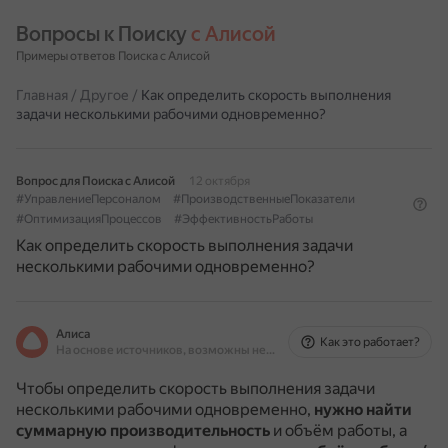
Вопросы к Поиску 
с Алисой
Примеры ответов Поиска с Алисой
Главная
/
Другое
/
Как определить скорость выполнения
задачи несколькими рабочими одновременно?
Вопрос для Поиска с Алисой
12 октября
#УправлениеПерсоналом
#ПроизводственныеПоказатели
#ОптимизацияПроцессов
#ЭффективностьРаботы
Как определить скорость выполнения задачи
несколькими рабочими одновременно?
Алиса
Как это работает?
На основе источников, возможны неточности
Чтобы определить скорость выполнения задачи
несколькими рабочими одновременно,
нужно найти
суммарную производительность
и объём работы, а