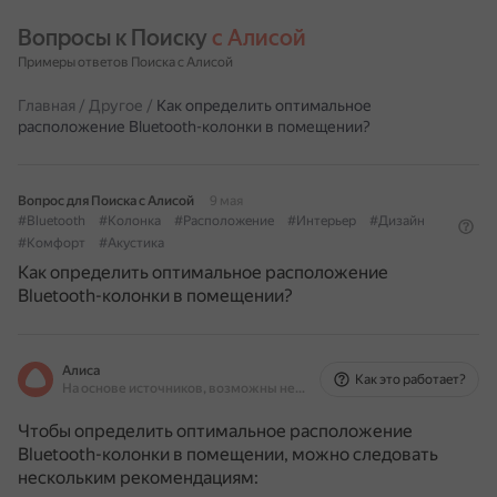
Вопросы к Поиску 
с Алисой
Примеры ответов Поиска с Алисой
Главная
/
Другое
/
Как определить оптимальное
расположение Bluetooth-колонки в помещении?
Вопрос для Поиска с Алисой
9 мая
#Bluetooth
#Колонка
#Расположение
#Интерьер
#Дизайн
#Комфорт
#Акустика
Как определить оптимальное расположение
Bluetooth-колонки в помещении?
Алиса
Как это работает?
На основе источников, возможны неточности
Чтобы определить оптимальное расположение
Bluetooth-колонки в помещении, можно следовать
нескольким рекомендациям: