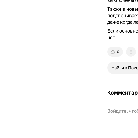
выключены (н
Также в нов
подсвечивает
даже когда л
Если основно
нет.
0
Найти в Пои
Комментар
Войдите, чт