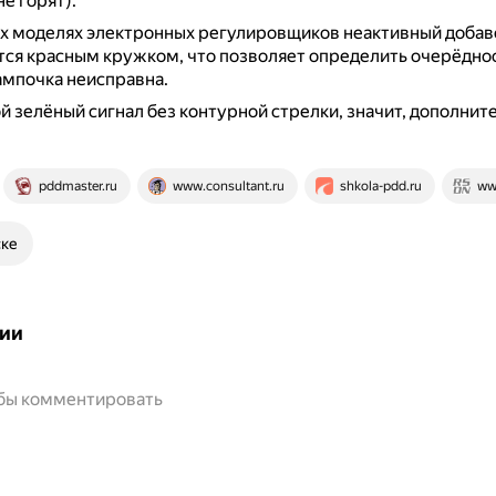
е горят).
ых моделях электронных регулировщиков неактивный добав
ся красным кружком, что позволяет определить очерёднос
ампочка неисправна.
й зелёный сигнал без контурной стрелки, значит, дополнит
pddmaster.ru
www.consultant.ru
shkola-pdd.ru
ww
ске
ии
обы комментировать