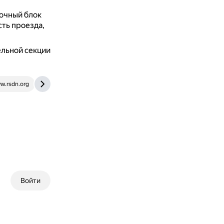
очный блок
ть проезда,
ельной секции
w.rsdn.org
avtomotoshkola77.moscow
Войти