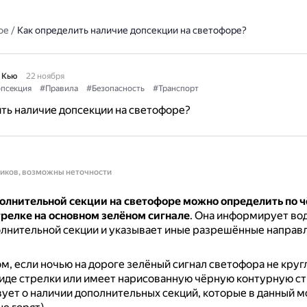
ое
/
Как определить наличие допсекции на светофоре?
 Кью
22 ноября
псекция
#Правила
#Безопасность
#Транспорт
ть наличие допсекции на светофоре?
ников, возможны неточности
олнительной секции на светофоре можно определить по 
трелке на основном зелёном сигнале
.
Она информирует вод
лнительной секции и указывает иные разрешённые направ
м, если ночью на дороге зелёный сигнал светофора не кругл
иде стрелки или имеет нарисованную чёрную контурную стр
ует о наличии дополнительных секций, которые в данный 