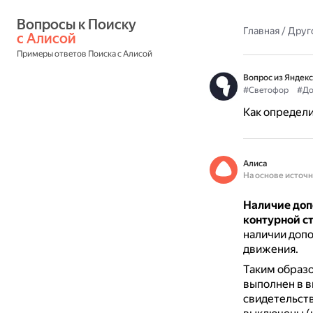
Вопросы к Поиску 
Главная
/
Друг
с Алисой
Примеры ответов Поиска с Алисой
Вопрос из Яндекс
#Светофор
#До
Как определи
Алиса
На основе источ
Наличие доп
контурной с
наличии допо
движения.
Таким образо
выполнен в в
свидетельств