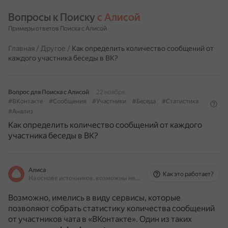
Вопросы к Поиску 
с Алисой
Примеры ответов Поиска с Алисой
Главная
/
Другое
/
Как определить количество сообщений от
каждого участника беседы в ВК?
Вопрос для Поиска с Алисой
22 ноября
#ВКонтакте
#Сообщения
#Участники
#Беседа
#Статистика
#Анализ
Как определить количество сообщений от каждого
участника беседы в ВК?
Алиса
Как это работает?
На основе источников, возможны неточности
Возможно, имелись в виду сервисы, которые
позволяют собрать статистику количества сообщений
от участников чата в «ВКонтакте».
Один из таких