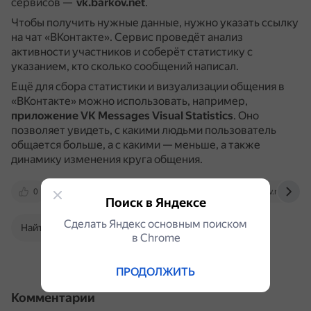
сервисов —
vk.barkov.net
.
Чтобы получить нужные данные, нужно указать ссылку
на чат «ВКонтакте».
Сервис проведёт анализ
активности участников и соберёт статистику с
указанием, кто сколько сообщений написал.
Ещё для сбора статистики и визуализации общения в
«ВКонтакте» можно использовать, например,
приложение VK Messages Visual Statistics
.
Оно
позволяет увидеть, с какими людьми пользователь
общается больше, а с какими — меньше, а также
динамику изменения круга общения.
0
yandex.ru
vk.com
vk.barkov.net
Поиск в Яндексе
Сделать Яндекс основным поиском
Найти в Поиске
в Сhrome
ПРОДОЛЖИТЬ
Комментарии