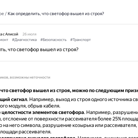
ое
/
Как определить, что светофор вышел из строя?
а с Алисой
26 июля
монт
#Диагностика
#Безопасность
#Транспорт
ть, что светофор вышел из строя?
ников, возможны неточности
 что светофор вышел из строя, можно по следующим приз
щий сигнал
.
Например, выход из строя одного источника св
ого модуля, обрыв кабеля.
целостности элементов светофора
.
Например, разрушен
, отслоение от поверхности рассеивателя более 25% площа
о на него символа, разрушение козырька или рассеивателя,
площади рассеивателя.