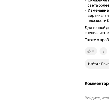
Снижение в
света более
Изменение
вертикальн
плоскости 
Для точной д
специалиста
Также о проб
0
Найти в Пои
Комментар
Войдите, чт