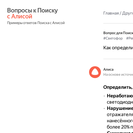
Вопросы к Поиску 
Главная
/
Друг
с Алисой
Примеры ответов Поиска с Алисой
Вопрос для Поиск
#Светофор
#Ре
Как определи
Алиса
На основе источ
Определить,
Неработаю
светодиодн
Нарушение 
отражателя
нанесённог
более 20% 