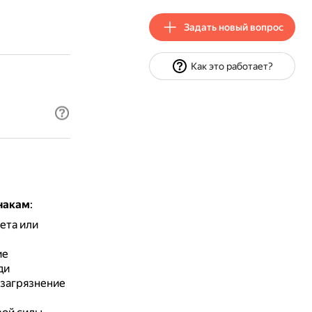
Задать новый вопрос
Как это работает?
накам
:
ета или
ие
ди
 загрязнение