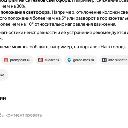
осприятия сигналов светофора
.
Например, снижение осе
 чем на 30%.
 положения светофора
.
Например, отклонение колонки све
ого положения более чем на 5° или разворот в горизонталь
более чем на 10° относительно направления движения.
иагностики неисправности и её устранения рекомендуется 
м.
леме можно сообщить, например, на портале «Наш город».
prompoint.ru
sudact.ru
gorod.mos.ru
info.sibnet.r
ске
ии
обы комментировать