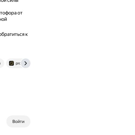
вой силы
тофора от
ной
обратиться к
u
protectof.by
Войти