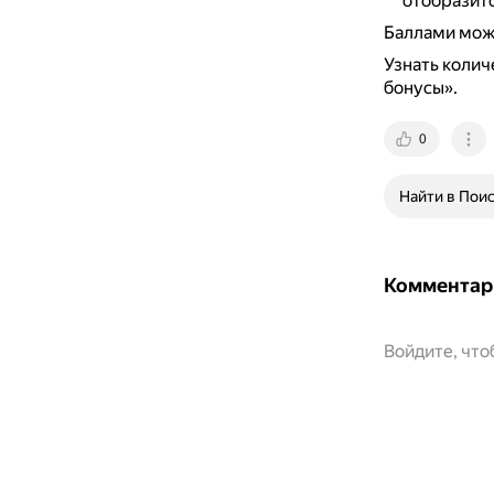
отобразитс
Баллами можн
Узнать колич
бонусы».
0
Найти в Пои
Комментар
Войдите, чт