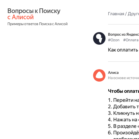
Вопросы к Поиску 
Главная
/
Друг
с Алисой
Примеры ответов Поиска с Алисой
Вопрос из Яндекс
#Ozon
#Оплата
Как оплатить
Алиса
На основе источ
Чтобы оплати
Перейти на
Добавить т
Кликнуть н
Нажать на
В разделе 
Произойдё