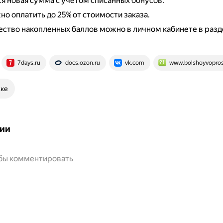
я новая сумма с учётом списанных бонусов.
о оплатить до 25% от стоимости заказа.
ество накопленных баллов можно в личном кабинете в разд
7days.ru
docs.ozon.ru
vk.com
www.bolshoyvopros
ске
ии
обы комментировать