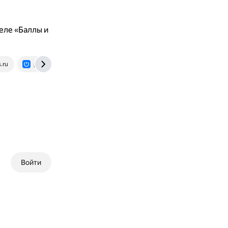
еле «Баллы и
.ru
promocodes.hi-tech.mail.ru
Войти