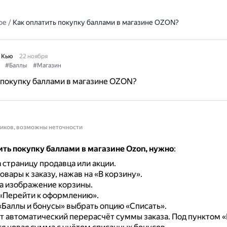
ое
/
Как оплатить покупку баллами в магазине OZON?
 Кью
22 ноября
#Баллы
#Магазин
 покупку баллами в магазине OZON?
ников, возможны неточности
ть покупку баллами в магазине Ozon, нужно
:
 страницу продавца или акции.
овары к заказу, нажав на «В корзину».
а изображение корзины.
 «Перейти к оформлению».
«Баллы и бонусы» выбрать опцию «Списать».
т автоматический перерасчёт суммы заказа.
Под пунктом «