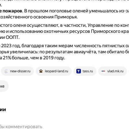
.
е пожаров
.
В прошлом поголовье оленей уменьшалось из-за
хозяйственного освоения Приморья.
стого оленя осуществляют, в частности, Управление по кон
ю и использованию охотничьих ресурсов Приморского кра
ии ООПТ.
 2023 год, благодаря таким мерам численность пятнистых о
рья увеличилась: по результатам авиаучёта, там обитало б
а 21% больше, чем в 2019 году.
new-disser.ru
leopard-land.ru
tass.ru
vlad.mk.ru
ске
ии
обы комментировать