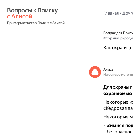
Вопросы к Поиску 
Главная
/
Друг
с Алисой
Примеры ответов Поиска с Алисой
Вопрос для Поиск
#ОхранаПрироды
Как охраняют
Алиса
На основе источ
Для охраны п
охраняемые 
Некоторые из
«Кедровая па
Некоторые м
Зимняя по
безопасност