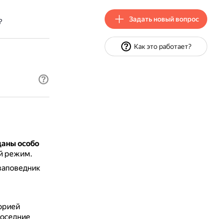
Задать новый вопрос
?
Как это работает?
даны особо
ый режим.
заповедник
орией
соседние