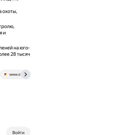
 охоты,
тролю,
я и
леней на юго-
олее 28 тысяч
www.dv.kp.ru
Войти