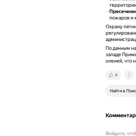
территории
Пресечени
пожаров и 
Охрану пятни
регулировани
администрац
По данным на
западе Примо
оленей, что н
0
Найти в Пои
Комментар
Войдите, чт