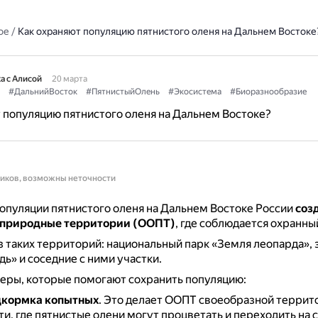
ое
/
Как охраняют популяцию пятнистого оленя на Дальнем Востоке
а с Алисой
20 марта
#ДальнийВосток
#ПятнистыйОлень
#Экосистема
#Биоразнообразие
 популяцию пятнистого оленя на Дальнем Востоке?
ников, возможны неточности
опуляции пятнистого оленя на Дальнем Востоке России
соз
природные территории (ООПТ)
, где соблюдается охранн
 таких территорий: национальный парк «Земля леопарда», 
дь» и соседние с ними участки.
еры, которые помогают сохранить популяцию:
дкормка копытных
.
Это делает ООПТ своеобразной террит
и, где пятнистые олени могут процветать и переходить на 