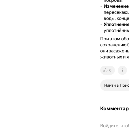
покрова.
Изменение 
пересекающ
воды, конце
Уплотнение
уплотнённы
При этом об
сохранению б
они засажены
животных и я
0
Найти в Пои
Комментар
Войдите, чт