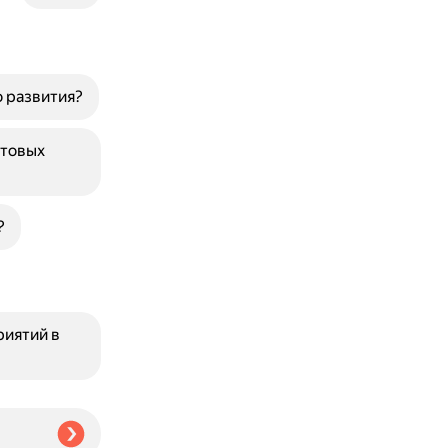
 развития?
ртовых
?
риятий в