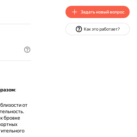
Задать новый вопрос
Как это работает?
бразом
:
е
близости от
тельность.
к бровке
портных
тительного