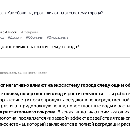
ое
/
Как обочины дорог влияют на экосистему города?
а с Алисой
4 февраля
род
#Дороги
#Обочины
#Экосистема
дорог влияют на экосистему города?
ников, возможны неточности
ог негативно влияют на экосистему города следующим о
е почвы, поверхностных вод и растительности
.
При работ
орта свинец и нефтепродукты оседают в непосредственной 
агрязняют придорожную почву, поверхностные воды и расти
 растительного покрова
.
В зонах, вплотную примыкающих 
полотна, проявляется «краевой» эффект воздействия транс
 экосистемы, который заключается в полной деградации рас