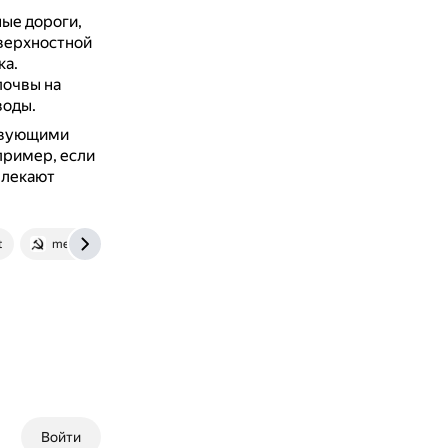
ые дороги,
верхностной
ка.
почвы на
воды.
ствующими
ример, если
влекают
t
meganorm.ru
Войти