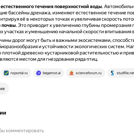
естественного течения поверхностной воды
.
Автомобильн
ие бассейны дренажа, изменяют естественное течение по
нтрируя её в некоторых точках и увеличивая скорость пото
 почвы
.
Это приводит к увеличению глубины промерзания 
х участках и уменьшению начальной скорости впитывания 
очины дорог могут быть и важными экосистемами, способ
иоразнообразия и устойчивости экологических систем.
Нап
 плотной древесно-кустарниковой растительностью и при
вляются местом для гнездования ряда птиц.
nsportal.ru
begemot.ai
scienceforum.ru
studfile.ne
ске
ии
обы комментировать