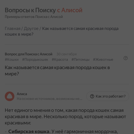
Вопросы к Поиску 
с Алисой
Примеры ответов Поиска с Алисой
Главная
/
Другое
/
Как называется самая красивая порода
кошек в мире?
Вопрос для Поиска с Алисой
30 сентября
#Кошки
#Породыкошек
#Красота
#Питомцы
#Животные
Как называется самая красивая порода кошек в
мире?
Алиса
Как это работает?
На основе источников, возможны неточности
Нет единого мнения о том, какая порода кошек самая
красивая в мире. Несколько пород, которые называют
красивыми:
Сибирская кошка
.
У неё гармоничная мордочка,