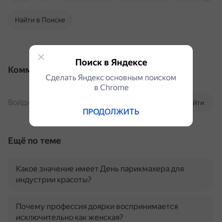
Найти в Поиске
Поиск в Яндексе
Комментарии
Сделать Яндекс основным поиском
в Сhrome
Войдите, чтобы комментировать
Войти
ПРОДОЛЖИТЬ
Ещё по теме
Какое значение имеет День парикмахера для
индустрии красоты?
Почему профессия доярки воспринимается
исключительно как женская?