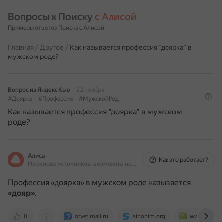
Вопросы к Поиску 
с Алисой
Примеры ответов Поиска с Алисой
Главная
/
Другое
/
Как называется профессия ”доярка” в
мужском роде?
Вопрос из Яндекс Кью
22 ноября
#Доярка
#Профессия
#МужскойРод
Как называется профессия ”доярка” в мужском
роде?
Алиса
Как это работает?
На основе источников, возможны неточности
Профессия «доярка» в мужском роде называется
«дояр»
.
0
otvet.mail.ru
sinonim.org
www.bolsho