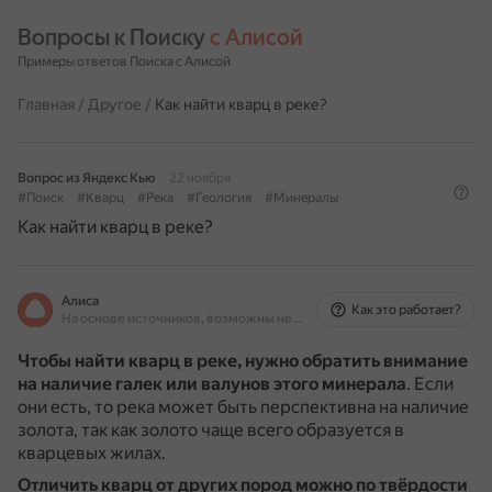
Вопросы к Поиску 
с Алисой
Примеры ответов Поиска с Алисой
Главная
/
Другое
/
Как найти кварц в реке?
Вопрос из Яндекс Кью
22 ноября
#Поиск
#Кварц
#Река
#Геология
#Минералы
Как найти кварц в реке?
Алиса
Как это работает?
На основе источников, возможны неточности
Чтобы найти кварц в реке, нужно обратить внимание
на наличие галек или валунов этого минерала
.
Если
они есть, то река может быть перспективна на наличие
золота, так как золото чаще всего образуется в
кварцевых жилах.
Отличить кварц от других пород
можно по твёрдости