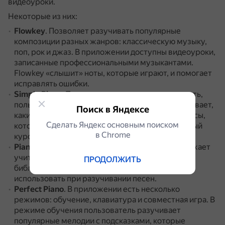
видеоуроки.
Некоторые из них:
Flowkey
.
Позволяет разучивать популярные
композиции разных жанров: классическую музыку,
поп, рок и джаз.
В приложении доступны видеоуроки,
записанные профессиональными музыкантами.
Flowkey «слышит» ноты, которые играют, и помогает
исправлять ошибки.
Simply Piano
.
Приложение показывает, как играть,
пользователь повторяет, а программа подсказывает,
Поиск в Яндексе
какие были ошибки.
Обучение разделено на курсы,
Сделать Яндекс основным поиском
которые зависят от уровня пользователя.
Каждый
в Сhrome
курс состоит из миниуроков и финальной песни.
Piano Companion
.
Подходит для тех, кто продолжает
учиться игре на клавишных.
В приложении есть
ПРОДОЛЖИТЬ
библиотека аккордов и гамм, которую можно
использовать при разучивании песен.
Perfect Piano
.
В приложении есть несколько
режимов: обучение, клавиатура и совместная игра.
В
режиме обучения пользователь разучивает
популярные мелодии с подсказками, которые