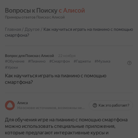
Вопросы к Поиску 
с Алисой
Примеры ответов Поиска с Алисой
Главная
/
Другое
/
Как научиться играть на пианино с помощью
смартфона?
Вопрос для Поиска с Алисой
22 ноября
#Обучение
#Пианино
#Смартфон
#Гаджеты
#Музыка
#Уроки
Как научиться играть на пианино с помощью
смартфона?
Алиса
Как это работает?
На основе источников, возможны неточности
Для обучения игре на пианино с помощью смартфона
можно использовать специальные приложения,
которые предлагают интерактивные курсы и