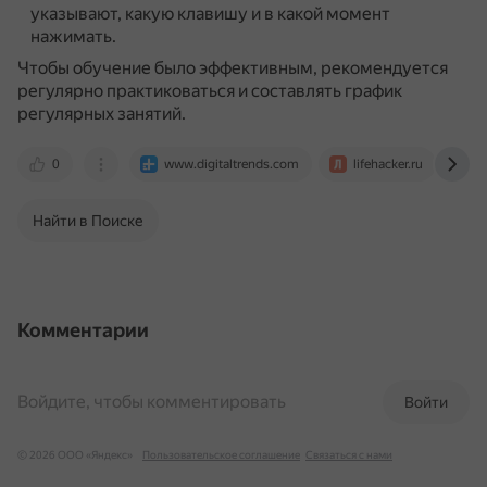
указывают, какую клавишу и в какой момент
нажимать.
Чтобы обучение было эффективным, рекомендуется
регулярно практиковаться и составлять график
регулярных занятий.
0
www.digitaltrends.com
lifehacker.ru
t
Найти в Поиске
Комментарии
Войдите, чтобы комментировать
Войти
© 2026 ООО «Яндекс»
Пользовательское соглашение
Связаться с нами