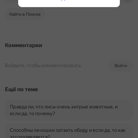
Найти в Поиске
Комментарии
Войдите, чтобы комментировать
Войти
Ещё по теме
Правда ли, что лисы очень хитрые животные, и
если да, то почему?
Способны ли кошки затаить обиду и если да, то как
это проявляется?