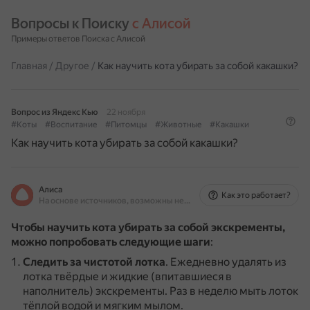
Вопросы к Поиску 
с Алисой
Примеры ответов Поиска с Алисой
Главная
/
Другое
/
Как научить кота убирать за собой какашки?
Вопрос из Яндекс Кью
22 ноября
#Коты
#Воспитание
#Питомцы
#Животные
#Какашки
Как научить кота убирать за собой какашки?
Алиса
Как это работает?
На основе источников, возможны неточности
Чтобы научить кота убирать за собой экскременты,
можно попробовать следующие шаги
:
Следить за чистотой лотка
.
Ежедневно удалять из
лотка твёрдые и жидкие (впитавшиеся в
наполнитель) экскременты.
Раз в неделю мыть лоток
тёплой водой и мягким мылом.