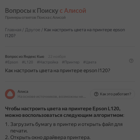
Вопросы к Поиску 
с Алисой
Примеры ответов Поиска с Алисой
Главная
/
Другое
/
Как настроить цвета на принтере epson
l120?
Вопрос из Яндекс Кью
22 ноября
#Epson
#L120
#Настройка
#Принтер
#Цвета
Как настроить цвета на принтере epson l120?
Алиса
Как это работает?
На основе источников, возможны неточности
Чтобы настроить цвета на принтере Epson L120,
можно воспользоваться следующим алгоритмом
:
Загрузить бумагу в принтер и открыть файл для
печати.
Открыть окно драйвера принтера.