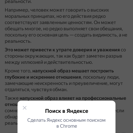
реальности.
Например, человек может говорить о высоких
моральных принципах, но его действия редко
соответствуют заявленным ценностям.
Он может
обещать многое, но редко выполняет свои обещания,
поскольку его основная цель — создать видимость, а не
реальность.
Это может привести к утрате доверия и уважения
со
стороны окружающих, так как будет заметен разрыв
между иллюзией и действительностью.
Кроме того,
напускной образ мешает построить
глубокие и искренние отношения
, поскольку люди,
замечающие неискренность и преувеличение, могут
отдаляться, чувствуя обман.
Также
напускной образ влияет на профессиональные
отношения
: сотрудники и коллеги могут начать
Поиск в Яндексе
сомневаться в компетентности такого человека, если
обнаружат несоответствие между его словами и
Сделать Яндекс основным поиском
реальными достижениями.
в Сhrome