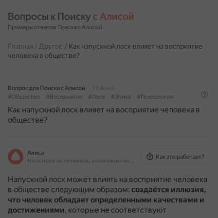
Вопросы к Поиску 
с Алисой
Примеры ответов Поиска с Алисой
Главная
/
Другое
/
Как напускной лоск влияет на восприятие
человека в обществе?
Вопрос для Поиска с Алисой
13 июня
#Общество
#Восприятие
#Лоск
#Этика
#Психология
Как напускной лоск влияет на восприятие человека в
обществе?
Алиса
Как это работает?
На основе источников, возможны неточности
Напускной лоск может влиять на восприятие человека
в обществе следующим образом:
создаётся иллюзия,
что человек обладает определенными качествами и
достижениями
, которые не соответствуют