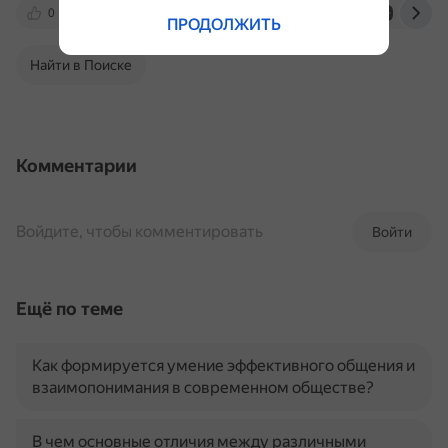
0
psihomed.com
otvet.mail.ru
dzen.ru
ПРОДОЛЖИТЬ
Найти в Поиске
Комментарии
Войдите, чтобы комментировать
Войти
Ещё по теме
Как формируется умение эффективного общения и
взаимопонимания в современном обществе?
В чем основные отличия между различными