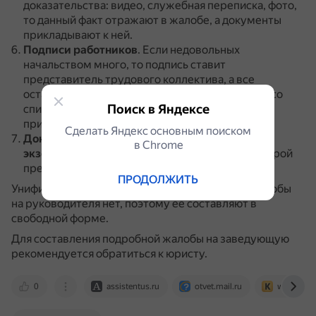
доказательства: видео, служебная переписка, фото,
то данный факт отражают в жалобе, а документы
прикладывают к ней.
Подписи работников
.
Если недовольных
начальством много, то подпись ставит
представитель трудового коллектива, а все
остальные расписываются на отдельном листе со
Поиск в Яндексе
списком сотрудников, который также нужно
приложить к жалобе.
Сделать Яндекс основным поиском
Документ необходимо распечатать в 2
в Сhrome
экземплярах
.
Один отправляют адресату, а второй
представитель коллектива оставляет у себя.
ПРОДОЛЖИТЬ
Унифицированного бланка для коллективной жалобы
на руководителя нет, поэтому её составляют в
свободной форме.
Для составления подробной жалобы на заведующую
рекомендуется обратиться к юристу.
0
assistentus.ru
otvet.mail.ru
www.kdelo