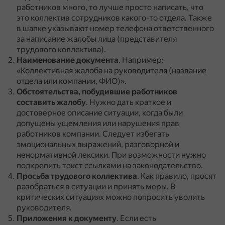
работников много, то лучше просто написать, что
это коллектив сотрудников какого-то отдела.
Также
в шапке указывают номер телефона ответственного
за написание жалобы лица (представителя
трудового коллектива).
Наименование документа
.
Например:
«Коллективная жалоба на руководителя (название
отдела или компании, ФИО)».
Обстоятельства, побудившие работников
составить жалобу
.
Нужно дать краткое и
достоверное описание ситуации, когда были
допущены ущемления или нарушения прав
работников компании.
Следует избегать
эмоциональных выражений, разговорной и
ненормативной лексики.
При возможности нужно
подкрепить текст ссылками на законодательство.
Просьба трудового коллектива
.
Как правило, просят
разобраться в ситуации и принять меры.
В
критических ситуациях можно попросить уволить
руководителя.
Приложения к документу
.
Если есть