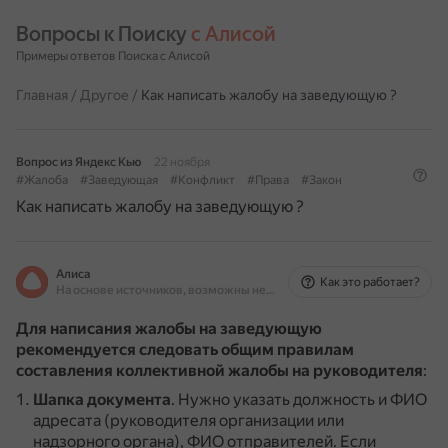
Вопросы к Поиску 
с Алисой
Примеры ответов Поиска с Алисой
Главная
/
Другое
/
Как написать жалобу на заведующую ?
Вопрос из Яндекс Кью
22 ноября
#Жалоба
#Заведующая
#Конфликт
#Права
#Закон
Как написать жалобу на заведующую ?
Алиса
Как это работает?
На основе источников, возможны неточности
Для написания жалобы на заведующую
рекомендуется следовать общим правилам
составления коллективной жалобы на руководителя
:
Шапка документа
.
Нужно указать должность и ФИО
адресата (руководителя организации или
надзорного органа), ФИО отправителей.
Если