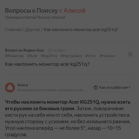
Вопросы к Поиску 
с Алисой
Примеры ответов Поиска с Алисой
Главная
/
Другое
/
Как наклонить монитор acer kg251q?
Вопрос из Яндекс Кью
22 ноября
#Монитор
#Acer
#Kg251q
#Настройка
#Угол
#Наклон
Как наклонить монитор acer kg251q?
Алиса
Как это работает?
На основе источников, возможны неточности
Чтобы наклонить монитор Acer KG251Q, нужно взять
его руками за боковые грани
.
Затем, поворачивая
кисти рук на себя или от себя, наклонить устройство в
нужную сторону с усилием, но без излишнего рвения.
Угол наклона вперёд — не более 5°, назад — 10–15
градусов.