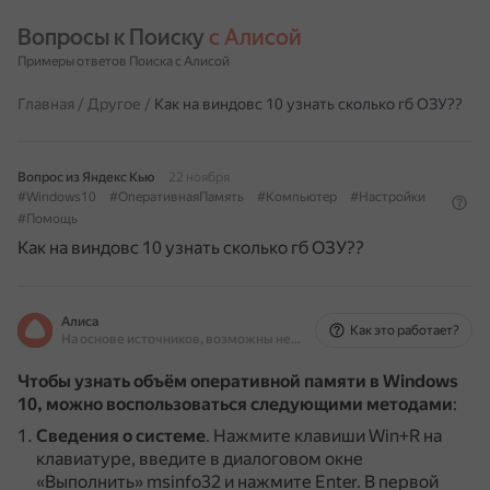
Вопросы к Поиску 
с Алисой
Примеры ответов Поиска с Алисой
Главная
/
Другое
/
Как на виндовс 10 узнать сколько гб ОЗУ??
Вопрос из Яндекс Кью
22 ноября
#Windows10
#ОперативнаяПамять
#Компьютер
#Настройки
#Помощь
Как на виндовс 10 узнать сколько гб ОЗУ??
Алиса
Как это работает?
На основе источников, возможны неточности
Чтобы узнать объём оперативной памяти в Windows
10, можно воспользоваться следующими методами
:
Сведения о системе
.
Нажмите клавиши Win+R на
клавиатуре, введите в диалоговом окне
«Выполнить» msinfo32 и нажмите Enter.
В первой