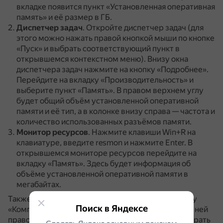
вкладке появится пункт «Установленная оперативная
память» и её размер в ГБ.
Диспетчер задач
.
Откройте диспетчер задач (для
этого можно нажать правой кнопкой мыши по кнопке
«Пуск» и выбрать соответствующий пункт в
открывшемся контекстном меню).
Внизу окна
диспетчера задач нажмите на кнопку «Подробнее».
Перейдите на вкладку «Производительность» и
выберите пункт «Память».
В правом верхнем углу
будет общий объём установленной оперативной
памяти и её тип, а в колонке внизу справа — частота и
количество использованных разъёмов памяти.
Монитор ресурсов
.
Нажмите клавиши Win+R на
клавиатуре, введите resmon и нажмите Enter.
В
открывшемся мониторе ресурсов перейдите на
вкладку «Память».
Здесь будет информация об
объёме установленной оперативной памяти в
мегабайтах.
Также можно открыть меню «Пуск», найти вкладку
Поиск в Яндексе
«Компьютер» или «Мой компьютер», щёлкнуть по ней
правой кнопкой мыши и в появившемся меню выбрать