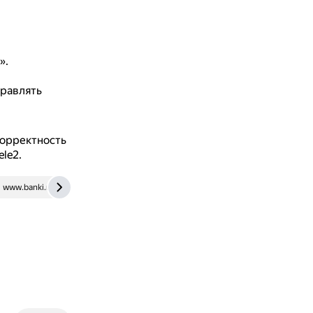
».
правлять
корректность
le2.
www.banki.ru