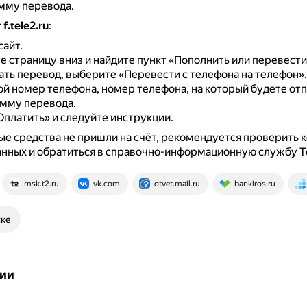
мму перевода.
f.tele2.ru
:
сайт.
е страницу вниз и найдите пункт «Пополнить или перевести
ать перевод, выберите «Перевести с телефона на телефон».
ой номер телефона, номер телефона, на который будете от
умму перевода.
платить» и следуйте инструкции.
е средства не пришли на счёт, рекомендуется проверить 
нных и обратиться в справочно-информационную службу Te
msk.t2.ru
vk.com
otvet.mail.ru
bankiros.ru
ске
ии