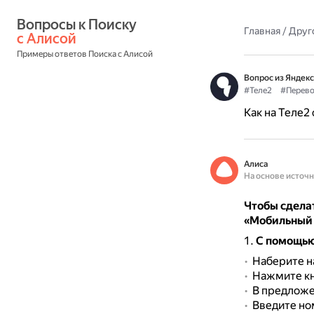
Вопросы к Поиску 
Главная
/
Друг
с Алисой
Примеры ответов Поиска с Алисой
Вопрос из Яндекс
#Теле2
#Перев
Как на Теле2
Алиса
На основе источ
Чтобы сделат
«Мобильный
С помощь
Наберите н
Нажмите кн
В предложе
Введите но