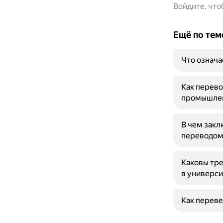
Войдите, чт
Ещё по тем
Что означа
Как перево
промышле
В чем зак
переводом
Каковы тре
в универси
Как переве