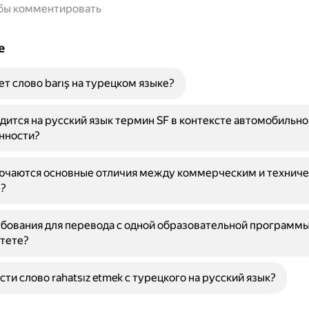
обы комментировать
е
ет слово barış на турецком языке?
дится на русский язык термин SF в контексте автомобильно
нности?
лючаются основные отличия между коммерческим и технич
?
бования для перевода с одной образовательной программы
тете?
сти слово rahatsız etmek с турецкого на русский язык?