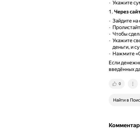
Укажите су
Через сайт 
Зайдите на 
Пролистайт
Чтобы сдел
Укажите св
деньги, и с
Нажмите «О
Если денежны
введённых да
0
Найти в Пои
Комментар