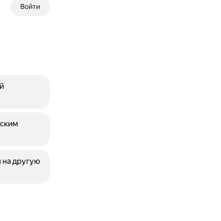
Войти
й
еским
 на другую