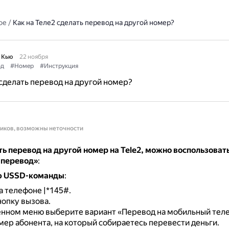
ое
/
Как на Теле2 сделать перевод на другой номер?
 Кью
22 ноября
од
#Номер
#Инструкция
 сделать перевод на другой номер?
ников, возможны неточности
ь перевод на другой номер на Tele2, можно воспользоват
 перевод»
:
ю USSD-команды
:
а телефоне |*145#.
опку вызова.
нном меню выберите вариант «Перевод на мобильный теле
мер абонента, на который собираетесь перевести деньги.