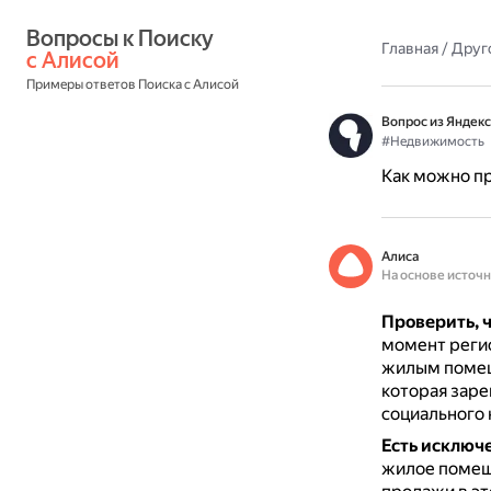
Вопросы к Поиску 
Главная
/
Друг
с Алисой
Примеры ответов Поиска с Алисой
Вопрос из Яндекс
#Недвижимость
Как можно пр
Алиса
На основе источ
Проверить, 
момент регис
жилым помещ
которая заре
социального 
Есть исключ
жилое помеще