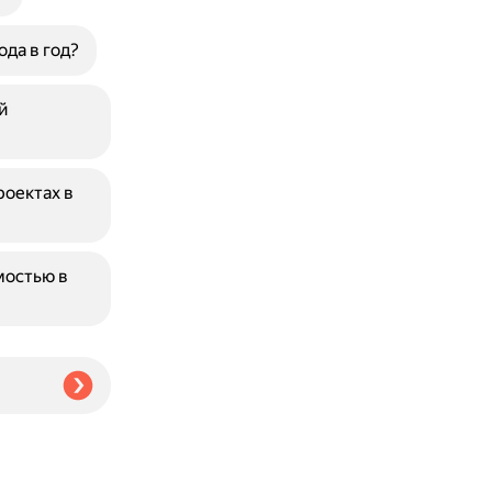
да в год?
й
роектах в
мостью в