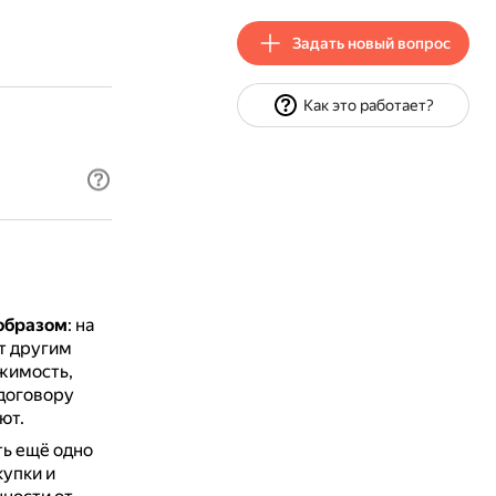
Задать новый вопрос
Как это работает?
образом
: на
т другим
жимость,
договору
ют.
ть ещё одно
купки и