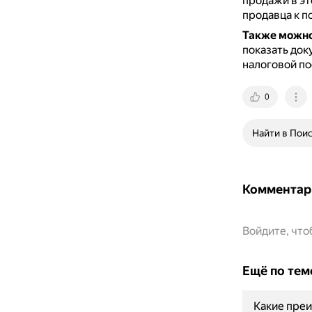
продажи в эт
продавца к п
Также можно
показать док
налоговой по
0
Найти в Пои
Комментар
Войдите, чт
Ещё по тем
Какие преи