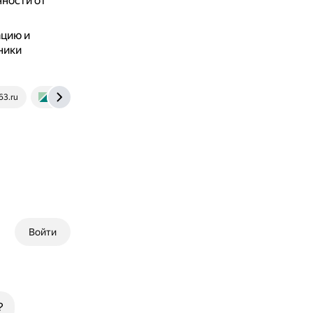
нности от
ацию и
ники
63.ru
realty.rbc.ru
Войти
?