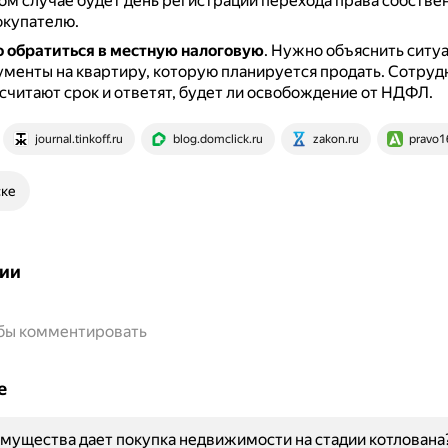
ом случае будет день регистрации перехода права собстве
окупателю.
 обратиться в местную налоговую
.
Нужно объяснить ситу
ументы на квартиру, которую планируется продать.
Сотруд
считают срок и ответят, будет ли освобождение от НДФЛ.
journal.tinkoff.ru
blog.domclick.ru
zakon.ru
pravo1
ске
ии
обы комментировать
е
мущества дает покупка недвижимости на стадии котлована