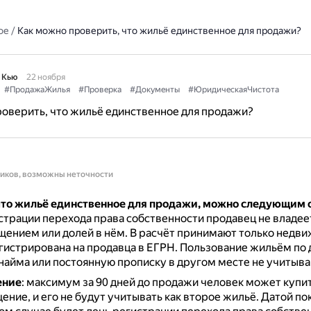
ое
/
Как можно проверить, что жильё единственное для продажи?
 Кью
22 ноября
#ПродажаЖилья
#Проверка
#Документы
#ЮридическаяЧистота
оверить, что жильё единственное для продажи?
ников, возможны неточности
что жильё единственное для продажи, можно следующим 
трации перехода права собственности продавец не владее
ением или долей в нём.
В расчёт принимают только недви
гистрирована на продавца в ЕГРН.
Пользование жильём по 
найма или постоянную прописку в другом месте не учитыва
ение
: максимум за 90 дней до продажи человек может купи
ние, и его не будут учитывать как второе жильё.
Датой по