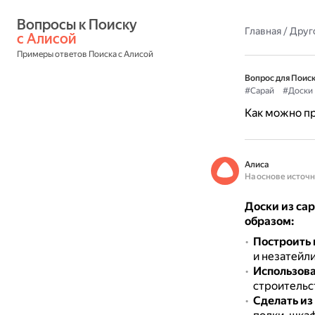
Вопросы к Поиску 
Главная
/
Друг
с Алисой
Примеры ответов Поиска с Алисой
Вопрос для Поиск
#Сарай
#Доски
Как можно пр
Алиса
На основе источ
Доски из са
образом:
Построить 
и незатейл
Использова
строительс
Сделать из