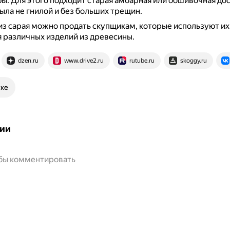
фы.
Для этого подходит старая амбарная или обшивочная дос
ыла не гнилой и без больших трещин.
из сарая можно продать скупщикам, которые используют их
 различных изделий из древесины.
dzen.ru
www.drive2.ru
rutube.ru
skoggy.ru
ске
ии
обы комментировать