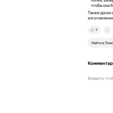
полки, шка
чтобы она б
Также доски 
изготовления
0
Найти в Пои
Комментар
Войдите, чт