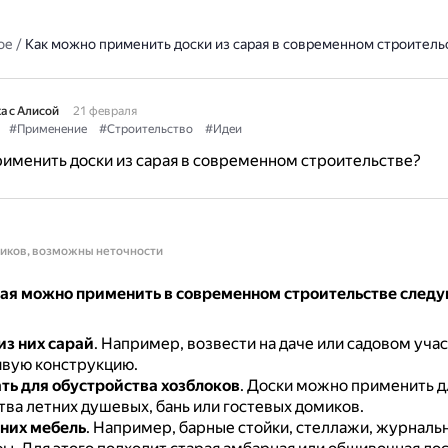
ое
/
Как можно применить доски из сарая в современном строитель
а с Алисой
21 февраля
#Применение
#Строительство
#Идеи
именить доски из сарая в современном строительстве?
ников, возможны неточности
рая можно применить в современном строительстве сле
из них сарай
.
Например, возвести на даче или садовом уча
ивую конструкцию.
ть для обустройства хозблоков
.
Доски можно применить д
тва летних душевых, бань или гостевых домиков.
 них мебель
.
Например, барные стойки, стеллажи, журнальн