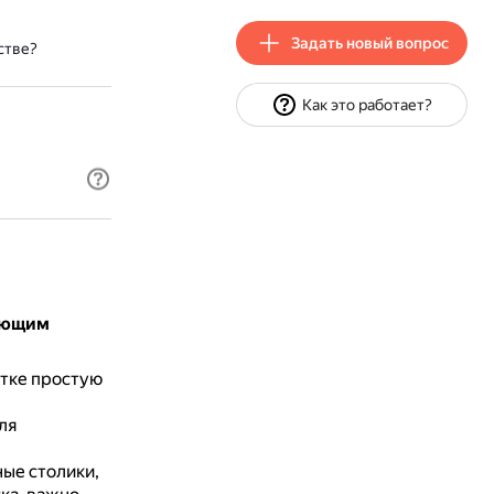
Задать новый вопрос
стве?
Как это работает?
дующим
стке простую
ля
ые столики,