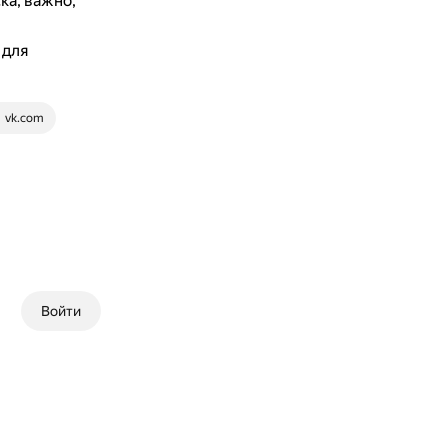
ка, важно,
 для
vk.com
Войти